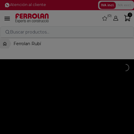
Atención al cliente
IVA incl.
IVA excl.
0
0
favorite

Buscar productos...
Ferrolan Rubí