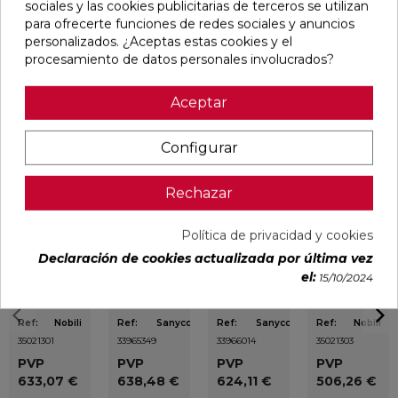
sociales y las cookies publicitarias de terceros se utilizan
niebla salina según UNE-EN 248. Presión recomendada: 1
para ofrecerte funciones de redes sociales y anuncios
a 5 bar. Sistema antical. Evita obstrucciones y rápida
personalizados. ¿Aceptas estas cookies y el
limpieza.
procesamiento de datos personales involucrados?
Aceptar
Productos relacionados
Configurar
favorite
favorite
favorite
favorite
Rechazar
Política de privacidad y cookies
Declaración de cookies actualizada por última vez
MONOMANDO
GRIFERÍA
GRIFERÍA
MONOMANDO
el:
DE LAVABO
TERMOSTÁTICA
TERMOSTÁTICA
DE LAVABO
15/10/2024
DRESS
PARA MURAL
EMPOTRADA
DRESS
CROMO-
DUCHA
DE BAÑERA
CROMO-
HERITAGE
HORIZONTAL
LOOP K ORO
WHITE
2-3 VÍAS FLEXO
CEPILLADO
Ref:
Nobili
Ref:
Sanycces
Ref:
Sanycces
Ref:
Nobili
SILICONA
35021301
33965349
33966014
35021303
LOOP K ORO
ROSA
PVP
PVP
PVP
PVP
CEPILLADO
633,07 €
638,48 €
624,11 €
506,26 €