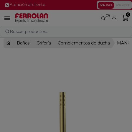
Atención al cliente
IVA incl.
IVA excl.
0
0
favorite

Buscar productos...
Baños
Grifería
Complementos de ducha
MANGO