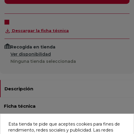
Descargar la ficha técnica
Recogida en tienda
Ver disponibilidad
Ninguna tienda seleccionada
Descripción
Ficha técnica
Esta tienda te pide que aceptes cookies para fines de
Mango de ducha fabricado en latón y acabado oro brillo.
rendimiento, redes sociales y publicidad. Las redes
Recubrimiento níquel-cromo resistente al ensayo de