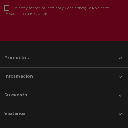
He leído y acepto los
Términos y Condiciones
y la
Política de
Privacidad
de FERROLAN
Productos

Información

Su cuenta

Visítanos
keyboard_arrow_down