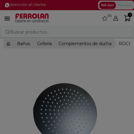
Atención al cliente
IVA incl.
IVA excl.
0
0
favorite

Buscar productos...
Baños
Grifería
Complementos de ducha
ROCIA