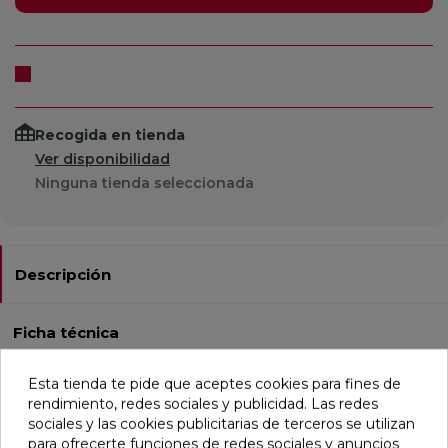
Recogida en tienda
Ver disponibilidad
Ninguna tienda seleccionada
Descripción
Ficha técnica
Esta tienda te pide que aceptes cookies para fines de
rendimiento, redes sociales y publicidad. Las redes
Rociador de ducha brazo a pared o brazo a techo
sociales y las cookies publicitarias de terceros se utilizan
fabricado en latón y acabado negro mate. Con una
para ofrecerte funciones de redes sociales y anuncios
medida de Ø250mm.