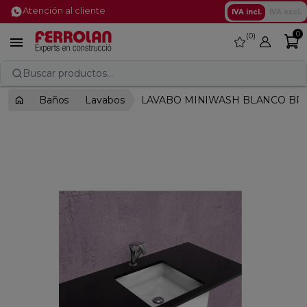
Atención al cliente
IVA incl.
IVA excl.
0
0
favorite

Buscar productos...
Baños
Lavabos
LAVABO MINIWASH BLANCO BRIL