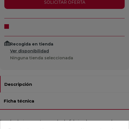
SOLICITAR OFERTA
Recogida en tienda
Ver disponibilidad
Ninguna tienda seleccionada
Descripción
Ficha técnica
Lavabo bajoencastre cuadrado fabricado en porcelana, en
color blanco brillo. Miniwash es una colección de