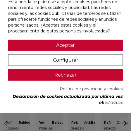
Esta tienda te pide que aceptes cookies para fines de
pequeños lavabos para colocar en la pared o encima. La
rendimiento, redes sociales y publicidad. Las redes
forma, cuadrada o rectangular, suavizada por las esquinas
sociales y las cookies publicitarias de terceros se utilizan
redondeadas hace que sea fácil de usar y
para ofrecerte funciones de redes sociales y anuncios
mantener. Espesores reducidos al mínimo para crear un
personalizados. ¿Aceptas estas cookies y el
objeto de gran calidad estética. Medidas: 35x35x12 (ancho x
procesamiento de datos personales involucrados?
profundidad x alto).
Aceptar
Configurar
Pensamos que te puede interesar
Rechazar
favorite
favorite
favorite
favorite
Política de privacidad y cookies
Declaración de cookies actualizada por última vez
el:
15/10/2024
BLANCO
BLANCO
LAVABO
IMPULSE
NATURAL
PULIDO
BOL
WHITE MATE
120X240
120X240
BLANCO
31,6X100
RECTIFICADO
RECTIFICADO
BRILLO
RECTIFICADO
40X40X15
Ref:
Baldocer
Ref:
Baldocer
Ref:
Art&Bath
Ref:
Colorker
77359401
77359406
33492210
91080301