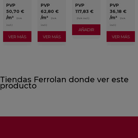
PVP
PVP
PVP
PVP
50,70 €
62,80 €
117,83 €
36,18 €
/m²
/m²
/m²
(IVA
(IVA
(IVA incl.)
(IVA
incl.)
incl.)
incl.)
AÑADIR
VER MÁS
VER MÁS
VER MÁS
Tiendas Ferrolan donde ver este
producto