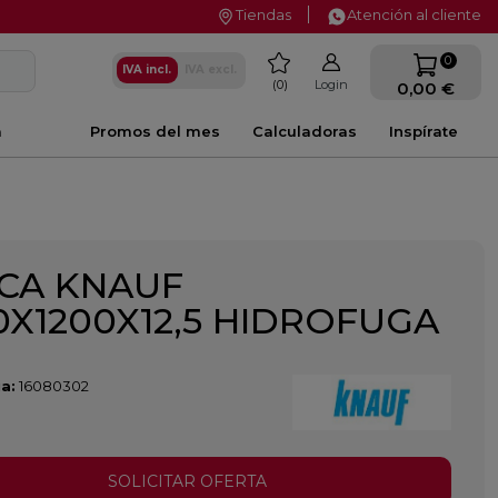
Tiendas
Atención al cliente
favorite
0
IVA incl.
IVA excl.
0
Login
0,00 €
a
Promos del mes
Calculadoras
Inspírate
CA KNAUF
0X1200X12,5 HIDROFUGA
a:
16080302
SOLICITAR OFERTA