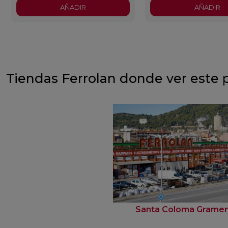
AÑADIR
AÑADIR
Tiendas Ferrolan donde ver este 
Santa Coloma Grame