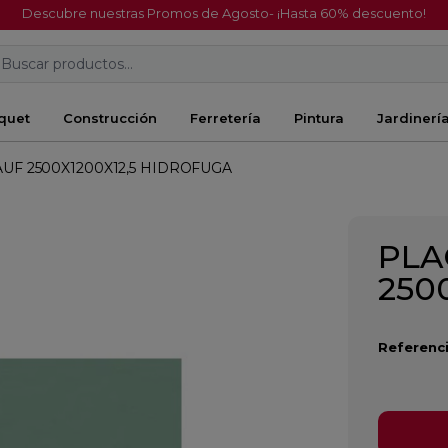
Descubre nuestras Promos de Agosto- ¡Hasta 60% descuento!
Buscar productos...
quet
Construcción
Ferretería
Pintura
Jardinerí
UF 2500X1200X12,5 HIDROFUGA
PLA
250
Referenci