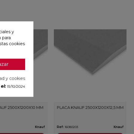
iales y
n para
stas cookies
azar
dad y cookies
el:
15/10/2024
AUF 2500X1200X10 MM
PLACA KNAUF 2500X1200X12,5 MM
Knauf
Ref:
16080203
Knauf