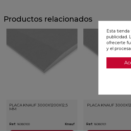
Productos relacionados
Esta tienda 
publicidad. 
ofrecerte f
y el proces
Ac
PLACA KNAUF 3000X1200X12,5
PLACA KNAUF 3000X1
MM
Ref:
16080100
Knauf
Ref:
16080101