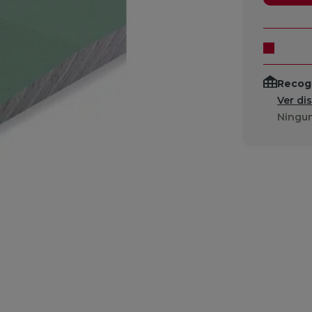
Recogi
Ver di
Ningun