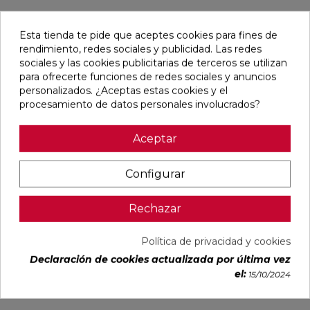
Esta tienda te pide que aceptes cookies para fines de
rendimiento, redes sociales y publicidad. Las redes
Productos relacionados
sociales y las cookies publicitarias de terceros se utilizan
para ofrecerte funciones de redes sociales y anuncios
personalizados. ¿Aceptas estas cookies y el
procesamiento de datos personales involucrados?
Aceptar
PLACA KNAUF
PLACA KNAUF
PLACA KNAUF
PLACA
3000X1200X12,5
3000X1200X10
2000X600X12,5
KNAUF
Configurar
MM
MM
MM
2500X1200X10
MM
Ref:
Knauf
Ref:
Knauf
Ref:
Knauf
Ref:
Knauf
Rechazar
16080100
16080101
16080124
16080200
Política de privacidad y cookies
AÑADIR
AÑADIR
AÑADIR
AÑADIR
Declaración de cookies actualizada por última vez
el:
15/10/2024