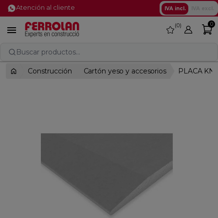
Atención al cliente
IVA incl.
IVA excl.
0
0
favorite

Buscar productos...
Construcción
Cartón yeso y accesorios
PLACA KNA