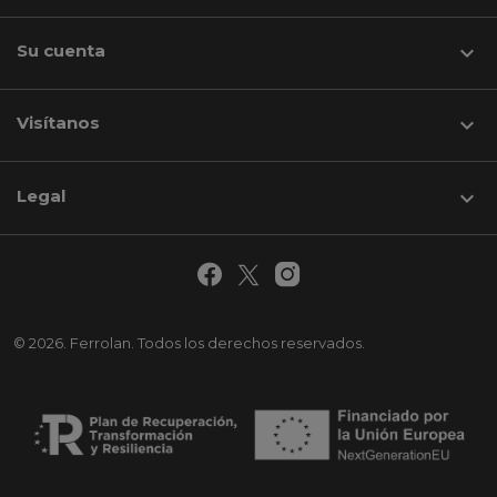
Su cuenta

Visítanos
keyboard_arrow_down
Legal

© 2026. Ferrolan. Todos los derechos reservados.