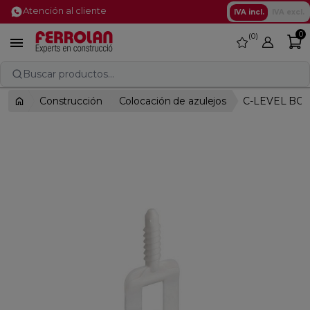
Atención al cliente
IVA incl.
IVA excl.
0
0
favorite

Buscar productos...
Construcción
Colocación de azulejos
C-LEVEL BOL