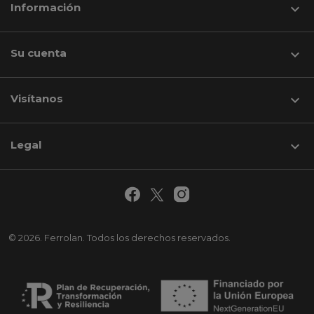
Información

Su cuenta

Visítanos
keyboard_arrow_down
Legal

© 2026. Ferrolan. Todos los derechos reservados.