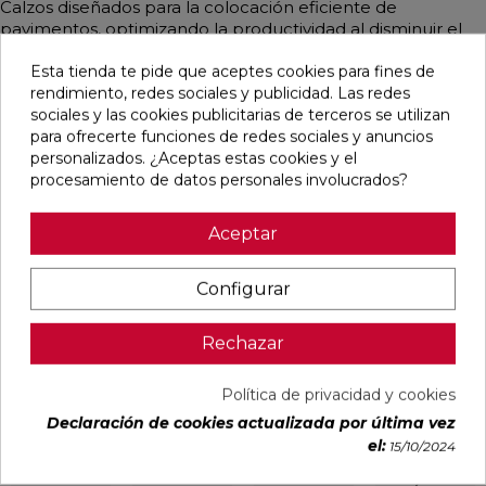
Calzos diseñados para la colocación eficiente de
pavimentos, optimizando la productividad al disminuir el
tiempo de instalación y mejorar el acabado final.
Esta tienda te pide que aceptes cookies para fines de
Disponibles en varias medidas y cantidades, estos calzos
rendimiento, redes sociales y publicidad. Las redes
incluyen complementos de protección, ideales para
sociales y las cookies publicitarias de terceros se utilizan
pavimentos delicados. Facilitan un trabajo rápido y
para ofrecerte funciones de redes sociales y anuncios
efectivo, asegurando uniformidad y precisión en la
personalizados. ¿Aceptas estas cookies y el
colocación de baldosas, lo que los hace imprescindibles
procesamiento de datos personales involucrados?
para lograr resultados profesionales en cualquier proyecto
de alicatado.
Aceptar
Configurar
Productos relacionados
Rechazar
favorite
favorite
favorite
favorite
Política de privacidad y cookies
Declaración de cookies actualizada por última vez
el:
15/10/2024
COLACEM
VAT
PROTO SNC
KIT SISTEMA
FAST
FLEXIBLE
NIVELACIÓN
NIVELACIÓN