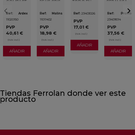
COMPACT
25 KG GRIS
TODO EN
CERÁMICA
GRIS
UNO 1,5 MM
PROFILBER
SACO 25
(100 UDS)
1 MM
KG
Ref:
Ardex
Ref:
Molins
Ref:
23403026
Ref:
Profilber
11020150
11011402
23409014
PVP
PVP
PVP
17,01 €
PVP
40,61 €
18,98 €
37,56 €
(IVA incl.)
(IVA incl.)
(IVA incl.)
(IVA incl.)
AÑADIR
AÑADIR
AÑADIR
AÑADIR
Tiendas Ferrolan donde ver este
producto