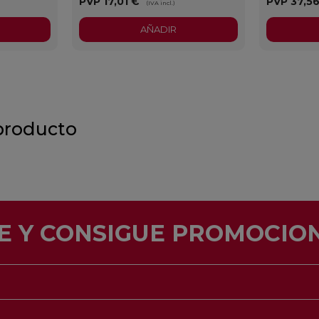
PVP
17,01 €
PVP
37,5
(IVA incl.)
AÑADIR
producto
E Y CONSIGUE PROMOCION