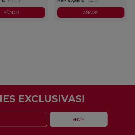
6 €
PVP
37,56 €
(IVA incl.)
(IVA incl.)
AÑADIR
AÑADIR
ES EXCLUSIVAS!