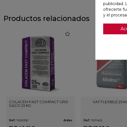
publicidad. 
ofrecerte f
y el proces
Productos relacionados
Ac
favorite
COLACEM FAST COMPACT GRIS
VAT FLEXIBLE 25 K
SACO 25 KG
Ref:
11020150
Ardex
Ref:
11011402