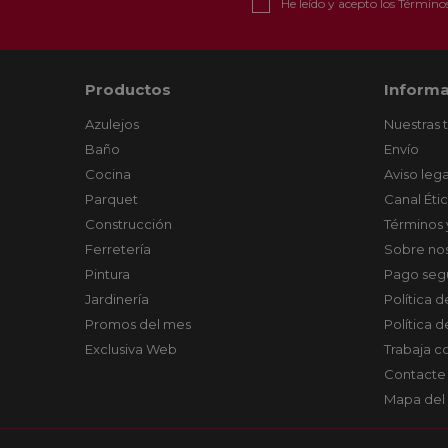
He leído y acepto los
Términos
Productos
Informa
Azulejos
Nuestras 
Baño
Envío
Cocina
Aviso lega
Parquet
Canal Éti
Construcción
Términos 
Ferretería
Sobre no
Pintura
Pago seg
Jardinería
Política 
Promos del mes
Política 
Exclusiva Web
Trabaja c
Contacte
Mapa del 