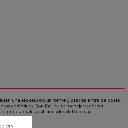
eguran una separación uniforme y precisa entre baldosas,
entos cerámicos. Son fáciles de manejar y aplicar,
a profesionales y aficionados del bricolaje.
iales y