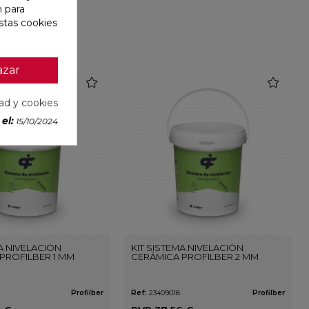
n para
stas cookies
azar
favorite
favorite
dad y cookies
el:
15/10/2024
MA NIVELACIÓN
KIT SISTEMA NIVELACIÓN
PROFILBER 1 MM
CERÁMICA PROFILBER 2 MM
Profilber
Ref:
23409018
Profilber