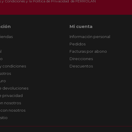
 y Condiciones
y la
Política de Privacidad
de FERROLAN
ción
Mi cuenta
tiendas
Información personal
Pedidos
l
Facturas por abono
co
Direcciones
y condiciones
Descuentos
sotros
uro
de devoluciones
de privacidad
on nosotros
 con nosotros
sitio