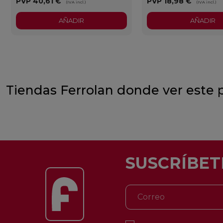
PVP
40,61 €
PVP
18,98 €
(IVA incl.)
(IVA incl.)
AÑADIR
AÑADIR
Tiendas Ferrolan donde ver este 
SUSCRÍBET