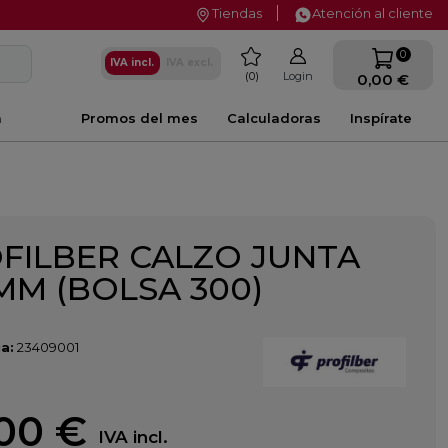
Tiendas
Atención al cliente
favorite
0
IVA incl.
IVA excl.
0
Login
0,00 €
a
Promos del mes
Calculadoras
Inspírate
FILBER CALZO JUNTA
 MM (BOLSA 300)
a:
23409001
00 €
IVA incl.