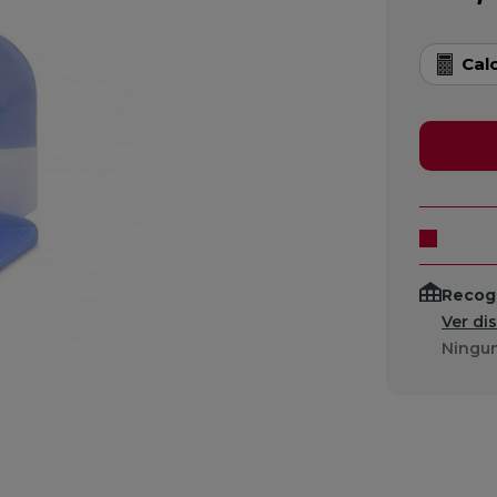
Cal
Recogi
Ver di
Ningun