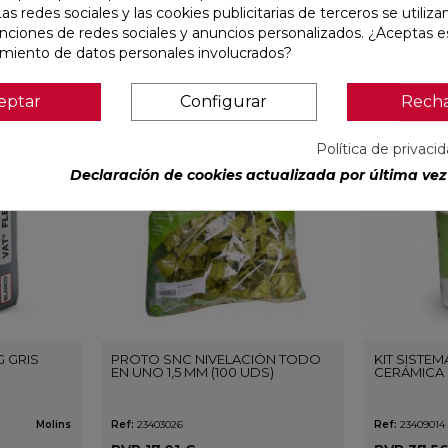
Las redes sociales y las cookies publicitarias de terceros se utiliza
unciones de redes sociales y anuncios personalizados. ¿Aceptas e
amiento de datos personales involucrados?
eptar
Configurar
Rech
favorite
favorite
Política de privaci
Declaración de cookies actualizada por última vez 
G GRIS
PROTO SNC NIVELACIÓN TODO
KIT SISTE
EN UNO 1,5 MM (100 UDS)
CERÁMICA 
Molins
Ref:
23403026
Ref:
23409014