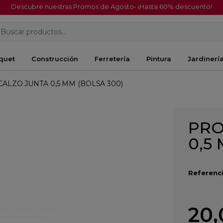
Descubre nuestras Promos de Agosto- ¡Hasta 60% descuento!
Buscar productos...
quet
Construcción
Ferretería
Pintura
Jardinerí
ALZO JUNTA 0,5 MM (BOLSA 300)
PRO
0,5
Referenci
20,