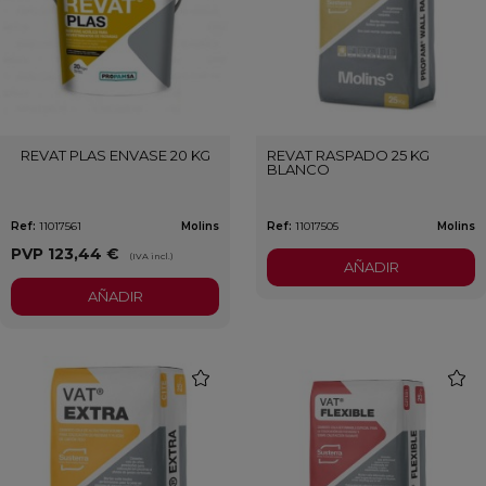
REVAT PLAS ENVASE 20 KG
REVAT RASPADO 25 KG
BLANCO
Ref:
11017561
Molins
Ref:
11017505
Molins
PVP
123,44 €
(IVA incl.)
AÑADIR
AÑADIR
favorite
favori