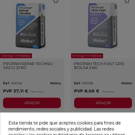
Entrega Inmediata
Entrega Inmediata
PROPAM REPAR TECHNO
PROPAM TECH FAST GRIS
SACO 25 KG
BOLSA 5 KG
Ref:
11011142
Molins
Ref:
11011105
Molins
PVP
37,11 €
PVP
8,06 €
(IVA incl.)
(IVA incl.)
AÑADIR
AÑADIR
Esta tienda te pide que aceptes cookies para fines de
favorite
favori
rendimiento, redes sociales y publicidad. Las redes