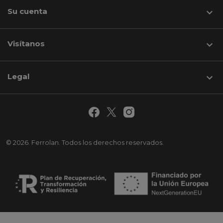
Su cuenta

Visítanos
keyboard_arrow_down
Legal

© 2026. Ferrolan. Todos los derechos reservados.