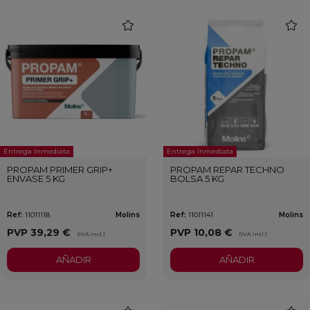
favorite
favori
Entrega Inmediata
Entrega Inmediata
PROPAM PRIMER GRIP+
PROPAM REPAR TECHNO
ENVASE 5 KG
BOLSA 5 KG
Ref:
11011118
Molins
Ref:
11011141
Molins
PVP
39,29 €
PVP
10,08 €
(IVA incl.)
(IVA incl.)
AÑADIR
AÑADIR
favorite
favori