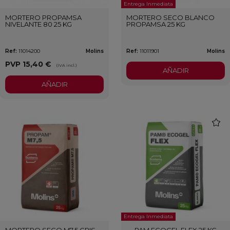
Entrega Inmediata
MORTERO PROPAMSA
MORTERO SECO BLANCO
NIVELANTE 80 25 KG
PROPAMSA 25 KG
Ref:
11014200
Molins
Ref:
11011901
Molins
PVP
15,40 €
(IVA incl.)
AÑADIR
AÑADIR
favori
Entrega Inmediata
MORTERO SECO M7,5 GRIS
PAM ECOGEL FLEX 25 KG