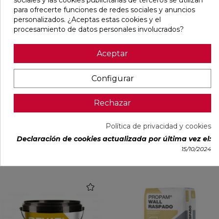
sociales y las cookies publicitarias de terceros se utilizan
para ofrecerte funciones de redes sociales y anuncios
personalizados. ¿Aceptas estas cookies y el
procesamiento de datos personales involucrados?
Aceptar
Entrega Inmediata
Configurar
PROPAM WALL FINO 25 KG
REVAT FILM BIDÓN 20 KG
BLANCO
Rechazar
Ref:
11011110
Molins
Ref:
11017510
Molins
Política de privacidad y cookies
PVP
6,40 €
PVP
87,95 €
(IVA incl.)
(IVA incl.)
Declaración de cookies actualizada por última vez el:
15/10/2024
AÑADIR
AÑADIR
favorite