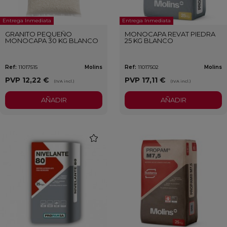
Entrega Inmediata
Entrega Inmediata
GRANITO PEQUEÑO
MONOCAPA REVAT PIEDRA
MONOCAPA 30 KG BLANCO
25 KG BLANCO
Ref:
11017515
Molins
Ref:
11017502
Molins
PVP
12,22 €
PVP
17,11 €
(IVA incl.)
(IVA incl.)
AÑADIR
AÑADIR
favorite