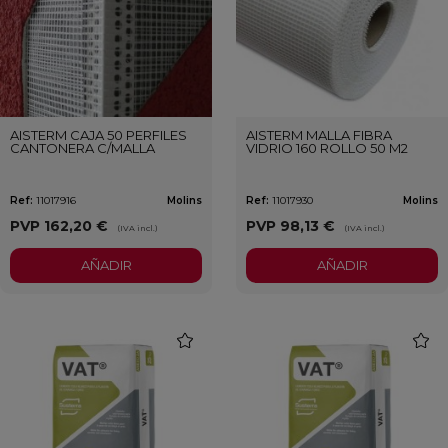
AISTERM CAJA 50 PERFILES
AISTERM MALLA FIBRA
CANTONERA C/MALLA
VIDRIO 160 ROLLO 50 M2
Ref:
11017916
Molins
Ref:
11017930
Molins
PVP
162,20 €
PVP
98,13 €
(IVA incl.)
(IVA incl.)
AÑADIR
AÑADIR
favorite
favori