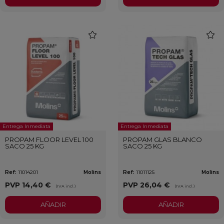
favorite
favori
Entrega Inmediata
Entrega Inmediata
PROPAM FLOOR LEVEL 100
PROPAM GLAS BLANCO
SACO 25 KG
SACO 25 KG
Ref:
11014201
Molins
Ref:
11011125
Molins
PVP
14,40 €
PVP
26,04 €
(IVA incl.)
(IVA incl.)
AÑADIR
AÑADIR