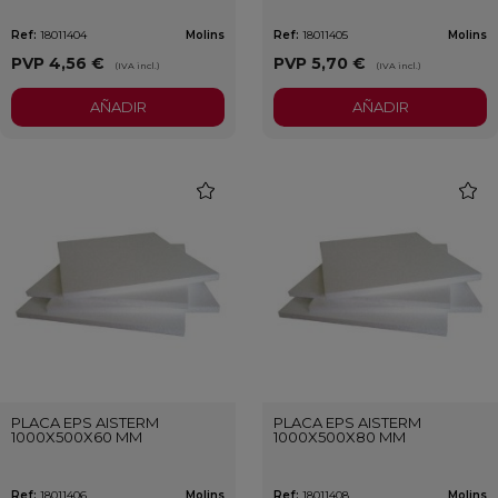
Ref:
18011404
Molins
Ref:
18011405
Molins
PVP
4,56 €
PVP
5,70 €
(IVA incl.)
(IVA incl.)
AÑADIR
AÑADIR
favorite
favori
PLACA EPS AISTERM
PLACA EPS AISTERM
1000X500X60 MM
1000X500X80 MM
Ref:
18011406
Molins
Ref:
18011408
Molins