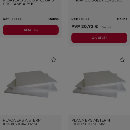
PROPAMSA 25 KG
Ref:
11011906
Molins
Ref:
11011300
Molins
PVP
20,72 €
(IVA incl.)
AÑADIR
AÑADIR
favorite
favori
PLACA EPS AISTERM
PLACA EPS AISTERM
1000X500X40 MM
1000X500X50 MM