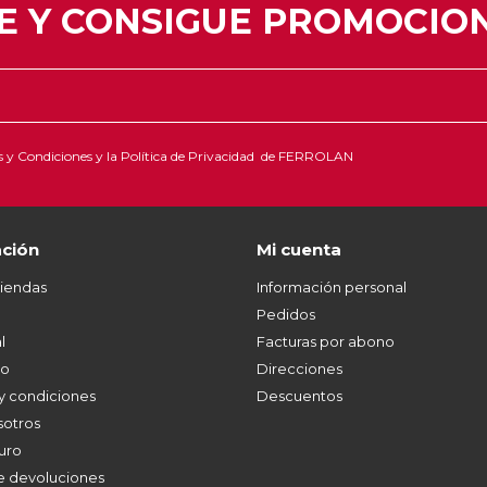
E Y CONSIGUE PROMOCION
 y Condiciones
y la
Política de Privacidad
de FERROLAN
ción
Mi cuenta
tiendas
Información personal
Pedidos
l
Facturas por abono
co
Direcciones
y condiciones
Descuentos
sotros
uro
de devoluciones