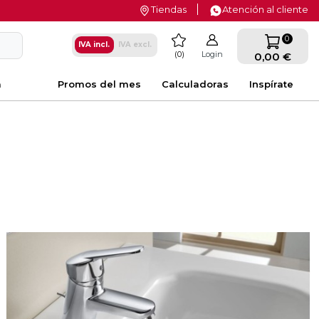
Tiendas
Atención al cliente
favorite
0
IVA incl.
IVA excl.
0
Login
0,00 €
a
Promos del mes
Calculadoras
Inspírate