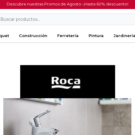
Descubre nuestras Promos de Agosto- ¡Hasta 60% descuento!
Buscar productos...
quet
Construcción
Ferretería
Pintura
Jardinerí