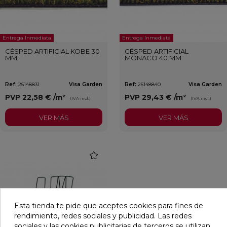
Entrega Inmediata
Entrega Inmediata
CÉSPED ARTIFICIAL KOBE 30
CÉSPED ARTIFICIAL
MM
MÓNACO 40 MM
Ref:
25148831
Visa Garden
Ref:
25148840
Visa Garden
PVP
22,58 €
/m²
PVP
29,43 €
/m²
(IVA incl.)
(IVA incl.)
VER MÁS
VER MÁS
favorite
Esta tienda te pide que aceptes cookies para fines de
rendimiento, redes sociales y publicidad. Las redes
sociales y las cookies publicitarias de terceros se utilizan