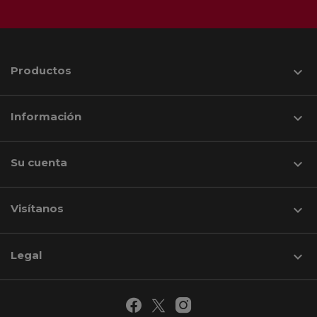
Productos

Información

Su cuenta

Visítanos
keyboard_arrow_down
Legal
