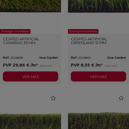
Entrega Inmediata
Entrega Inmediata
CÉSPED ARTIFICIAL
CÉSPED ARTIFICIAL
CANARIAS 35 MM
GREENLAND 12 MM
Ref:
25148838
Visa Garden
Ref:
25148812
Visa Garden
PVP
29,86 €
/m²
PVP
8,55 €
/m²
(IVA incl.)
(IVA incl.)
VER MÁS
VER MÁS
favorite
favori