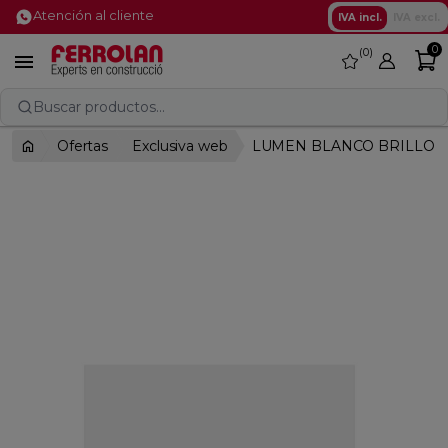
Atención al cliente
IVA incl.
IVA excl.
0
0
favorite

Buscar productos...
Ofertas
Exclusiva web
LUMEN BLANCO BRILLO 2