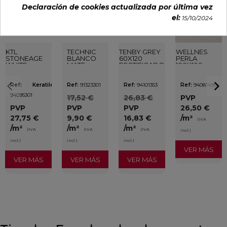
favorite
favorite
favorite
favorite
Declaración de cookies actualizada por última vez
el:
15/10/2024
KTL
TECHNIC
TENBY GREY
WELLNES
STONEAGE
BLANCO
60X120
PERLA
WHITE
MATE
RECTIFICADO
100X100
40X120
25X75
RECTIFICADO
RECTIFICADO
Ref:
Keratile
Ref:
91323301
Ref:
94101353
Ref:
94081496
94095301
17,52 €
26,83 €
PVP
PVP
PVP
PVP
26,50 €
27,75 €
9,90 €
16,83 €
/m²
(IVA
/m²
/m²
/m²
(IVA
(IVA
(IVA
incl.)
incl.)
incl.)
incl.)
VER MÁS
VER MÁS
VER MÁS
VER MÁS