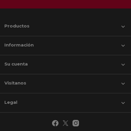
Productos

Información

Su cuenta

Visítanos
keyboard_arrow_down
Legal
