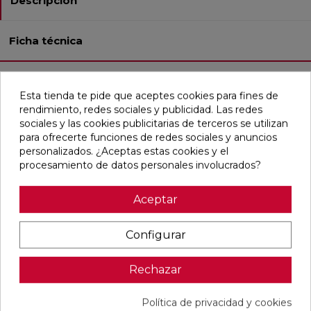
Descripción
Ficha técnica
Lumen es un azulejo de pasta blanca disponible en un
Esta tienda te pide que aceptes cookies para fines de
moderno formato de 25x75. Esta cerámica es ideal para
rendimiento, redes sociales y publicidad. Las redes
utilizar en paredes de baños, cocinas y otros espacios que
sociales y las cookies publicitarias de terceros se utilizan
requieran un acabado limpio y bien iluminado. El acabado
para ofrecerte funciones de redes sociales y anuncios
de la pieza es blanco brillante y sus bordes son
personalizados. ¿Aceptas estas cookies y el
ligeramente biselados.
procesamiento de datos personales involucrados?
Este producto forma parte de nuestra gama de azulejos
de Exclusiva Web, por lo que aunque puedes comprarlo
Aceptar
en línea no podrás verlo en nuestras tiendas físicas. Cada
caja contiene 7 piezas para cubrir una superficie de 1,31 m².
Configurar
Rechazar
Productos relacionados
Política de privacidad y cookies