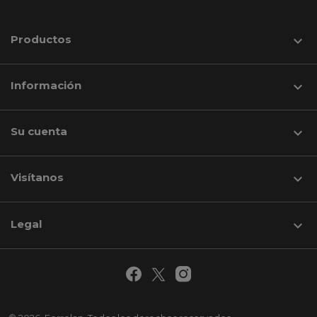
Productos

Información

Su cuenta

Visítanos
keyboard_arrow_down
Legal
