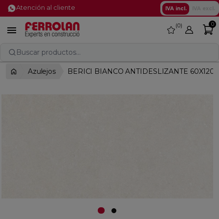
Atención al cliente
IVA incl.
IVA excl.
0
0
favorite

Buscar productos...
Azulejos
BERICI BIANCO ANTIDESLIZANTE 60X120