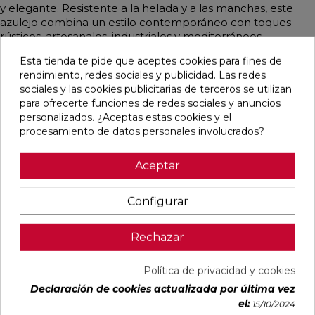
y elegante. Resistente a la helada y a las manchas, este
azulejo combina un estilo contemporáneo con toques
rústicos, artesanales, industriales y mediterráneos,
simulando piedra en un atractivo color hueso.
Esta tienda te pide que aceptes cookies para fines de
rendimiento, redes sociales y publicidad. Las redes
sociales y las cookies publicitarias de terceros se utilizan
para ofrecerte funciones de redes sociales y anuncios
Pensamos que te puede interesar
personalizados. ¿Aceptas estas cookies y el
procesamiento de datos personales involucrados?
favorite
favorite
favorite
favorite
Aceptar
Configurar
ALAPLANA
VERONA
KAWAII GREY
PALOMASTONE
BODO
WHITE MATE
MATE
WALL WHITE
Rechazar
SLIPSTOP
31,6X100
31,6X100
NATURAL
GREY MATE
RECTIFICADO
RECTIFICADO
33,3X100
60X120
RECTIFICADO
RECTIFICADO
Ref:
Alaplana
Ref:
Colorker
Ref:
Colorker
Ref:
TAU
Política de privacidad y cookies
94101004
91080375
91080491
91118501
ceràmica
Declaración de cookies actualizada por última vez
PVP
PVP
PVP
PVP
el:
15/10/2024
29,65 €
35,36 €
34,49 €
30,13 €