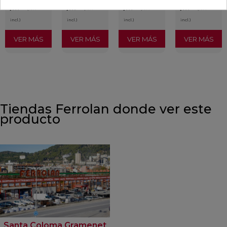
/m²
/m²
/m²
/m²
(IVA
(IVA
(IVA
(IVA
incl.)
incl.)
incl.)
incl.)
VER MÁS
VER MÁS
VER MÁS
VER MÁS
Tiendas Ferrolan donde ver este
producto
Santa Coloma Gramenet