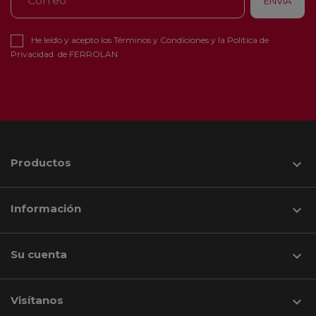
He leído y acepto los
Términos y Condiciones
y la
Política de
Privacidad
de FERROLAN
Productos

Información

Su cuenta

Visítanos
keyboard_arrow_down