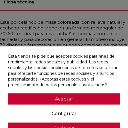
Ficha técnica
Este porcelánico de masa coloreada, con relieve natural y
acabado rectificado, viene en un formato rectangular de
30x60 cm, ideal para revestir baños, cocinas, comercios,
fachadas y para decoración en general. El modelo incluye
32 diseños diferentes que se pueden combinar de manera
alterna, todos en la misma caja. Su estilo contemporáneo,
industrial y nórdico, emula la piedra en un elegante color
Esta tienda te pide que aceptes cookies para fines de
gris perla.
rendimiento, redes sociales y publicidad. Las redes
sociales y las cookies publicitarias de terceros se utilizan
para ofrecerte funciones de redes sociales y anuncios
personalizados. ¿Aceptas estas cookies y el
procesamiento de datos personales involucrados?
Pensamos que te puede interesar
Aceptar
favorite
favorite
favorite
favorite
Configurar
Rechazar