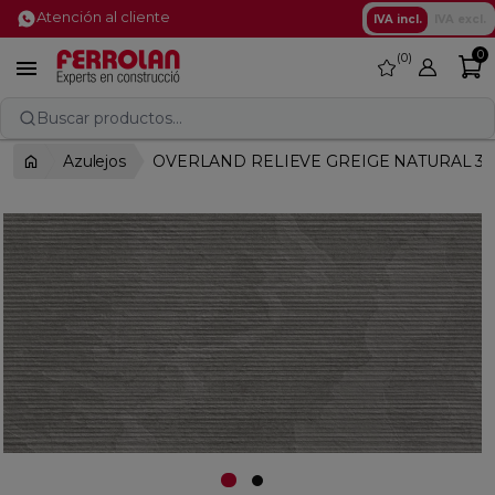
Atención al cliente
IVA incl.
IVA excl.
0
0
favorite

Buscar productos...
Azulejos
OVERLAND RELIEVE GREIGE NATURAL 30