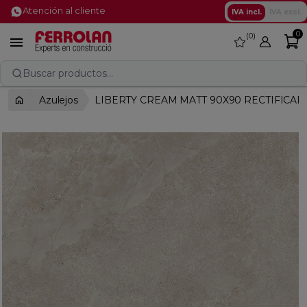
Atención al cliente
IVA incl.
IVA excl.
0
0
favorite

Buscar productos...
Azulejos
LIBERTY CREAM MATT 90X90 RECTIFICA