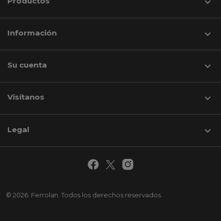
Productos

Información

Su cuenta

Visítanos
keyboard_arrow_down
Legal

© 2026. Ferrolan. Todos los derechos reservados.