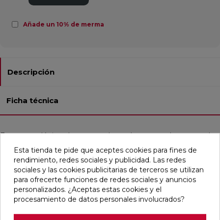
Añade un 10% de merma
Descripción
Ficha técnica
Este porcelánico de masa coloreada, texturado y natural,
viene en un formato cuadrado de 90x90 cm y es ideal
Esta tienda te pide que aceptes cookies para fines de
tanto para pavimentos como para revestimientos en
rendimiento, redes sociales y publicidad. Las redes
baños, cocinas, residencias y comercios. Es antihielo y
sociales y las cookies publicitarias de terceros se utilizan
antimanchas, lo que lo hace muy resistente y fácil de
para ofrecerte funciones de redes sociales y anuncios
mantener. El modelo incluye 10 diseños diferentes que se
personalizados. ¿Aceptas estas cookies y el
pueden combinar de manera alterna, todos en una misma
procesamiento de datos personales involucrados?
caja. Su estilo contemporáneo y clásico emula la piedra,
predominando el color arena.