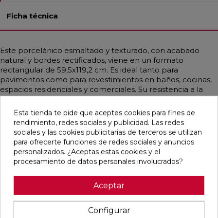
Ficha técnica
Este porcelánico esmaltado y texturado, con acabado
natural y bordes rectificados, viene en un formato
rectangular de 59,5x119,2 cm. Es ideal tanto para
pavimentos como para revestimientos en baños, cocinas,
espacios residenciales y comerciales. Su resistencia a la
helada y a las manchas lo hace muy duradero. Con un
estilo contemporáneo y mediterráneo, simula piedra en
Esta tienda te pide que aceptes cookies para fines de
tonos crema y beige, aportando un toque elegante y
rendimiento, redes sociales y publicidad. Las redes
moderno a cualquier ambiente.
sociales y las cookies publicitarias de terceros se utilizan
para ofrecerte funciones de redes sociales y anuncios
personalizados. ¿Aceptas estas cookies y el
procesamiento de datos personales involucrados?
Pensamos que te puede interesar
Aceptar
favorite
favorite
favorite
favorite
Configurar