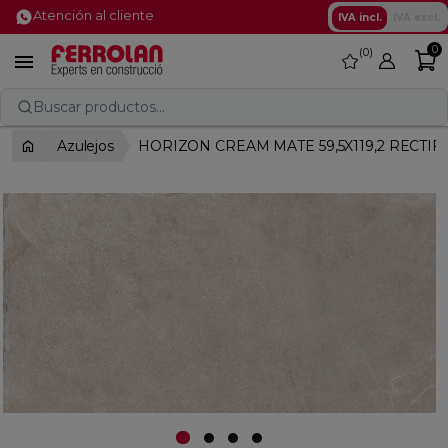
Atención al cliente
IVA incl.
IVA excl.
0
0
favorite

Buscar productos...
Azulejos
HORIZON CREAM MATE 59,5X119,2 RECTIF