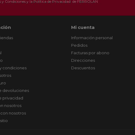
 y Condiciones
y la
Política de Privacidad
de FERROLAN
ción
Mi cuenta
tiendas
Información personal
Pedidos
l
Facturas por abono
co
Direcciones
y condiciones
Descuentos
sotros
uro
de devoluciones
de privacidad
on nosotros
 con nosotros
sitio