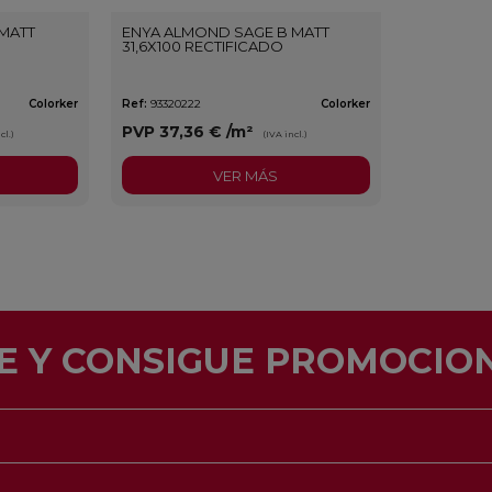
MATT
ENYA ALMOND SAGE B MATT
31,6X100 RECTIFICADO
Colorker
Ref:
93320222
Colorker
PVP
37,36 €
/m²
cl.)
(IVA incl.)
VER MÁS
E Y CONSIGUE PROMOCION