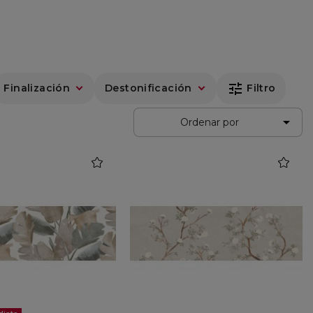
tune
Finalización
Destonificación
Filtro

Ordenar por
favorite
favorite