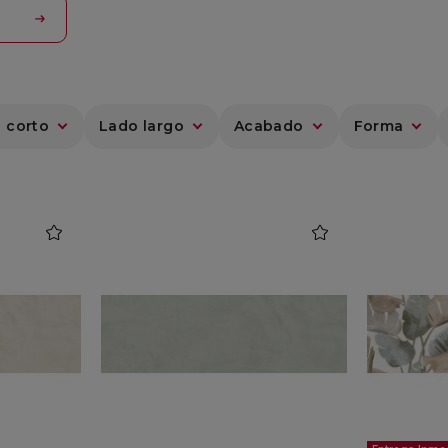
 corto
Lado largo
Acabado
Forma
favorite
favorite