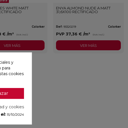
diata
ES WHITE MATT
ENYA ALMOND NUDE A MATT
RECTIFICADO
31,6X100 RECTIFICADO
Colorker
Ref:
93320219
Colorker
8 €
/m²
PVP
37,36 €
/m²
(IVA incl.)
(IVA incl.)
VER MÁS
VER MÁS
iales y
n para
stas cookies
azar
dad y cookies
el:
15/10/2024