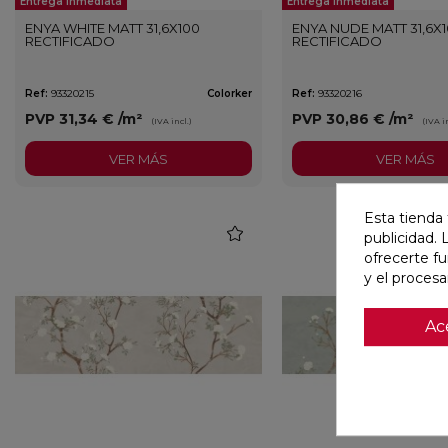
Entrega Inmediata
Entrega Inmediata
ENYA WHITE MATT 31,6X100
ENYA NUDE MATT 31,6X
RECTIFICADO
RECTIFICADO
Ref:
93320215
Colorker
Ref:
93320216
PVP
31,34 €
/m²
PVP
30,86 €
/m²
(IVA incl.)
(IVA in
VER MÁS
VER MÁS
Esta tienda 
favorite
publicidad. 
ofrecerte f
y el proces
Ac