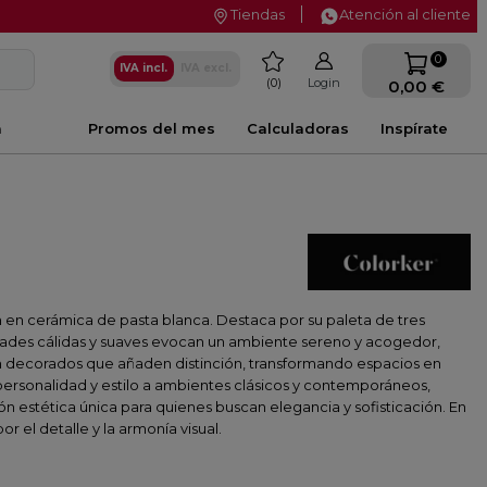
Tiendas
Atención al cliente
favorite
0
IVA incl.
IVA excl.
0
Login
0,00 €
a
Promos del mes
Calculadoras
Inspírate
n en cerámica de pasta blanca. Destaca por su paleta de tres
lidades cálidas y suaves evocan un ambiente sereno y acogedor,
con decorados que añaden distinción, transformando espacios en
 personalidad y estilo a ambientes clásicos y contemporáneos,
n estética única para quienes buscan elegancia y sofisticación. En
 el detalle y la armonía visual.