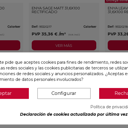
Entrega Inme
100
ENYA SAGE MATT 31,6X100
ENYA LEAV
RECTIFICADO
31,6X100 
Colorker
Ref:
93320217
Colorker
Ref:
93320218
PVP
35,36 €
/m²
PVP
33,2
cl.)
(IVA incl.)
VER MÁS
te pide que aceptes cookies para fines de rendimiento, redes soc
favorite
favorite
Las redes sociales y las cookies publicitarias de terceros se utiliza
unciones de redes sociales y anuncios personalizados. ¿Aceptas e
amiento de datos personales involucrados?
eptar
Configurar
Rech
Política de privaci
Declaración de cookies actualizada por última vez 