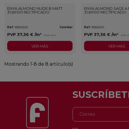
ENYA ALMOND NUDE B MATT
ENYA ALMOND SAGE A 
31,6X100 RECTIFICADO
31,6X100 RECTIFICADO
Ref:
93320220
Colorker
Ref:
93320221
PVP
37,36 €
/m²
PVP
37,36 €
/m²
(IVA incl.)
(IVA in
VER MÁS
VER MÁS
Mostrando 1-8 de 8 artículo(s)
SUSCRÍBET