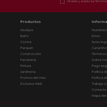
He leído y acepto los
Términos
Productos
Informa
Azulejos
Nuestras 
Baño
Envío
Cocina
Aviso lega
Parquet
Canal Éti
Construcción
Términos 
Ferretería
Sobre no
Pintura
Pago seg
Jardinería
Política 
Promos del mes
Política 
Exclusiva Web
Trabaja c
Contacte
Mapa del 