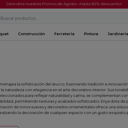
Descubre nuestras Promos de Agosto- ¡Hasta 60% descuento!
Buscar productos...
quet
Construcción
Ferretería
Pintura
Jardinerí
najea la sofisticación del stucco, fusionando tradición e innovació
a naturaleza con elegancia en el arte decorativo interior. Sus tona
s, seleccionados para reflejar naturalidad y calma, se complementan 
abilidad, permitiendo texturas y acabados sofisticados. Enya dota de
binación de tonos suaves y decorados ornamentales ofrece una solució
realzando la decoración de cualquier espacio con un gusto exquisito por