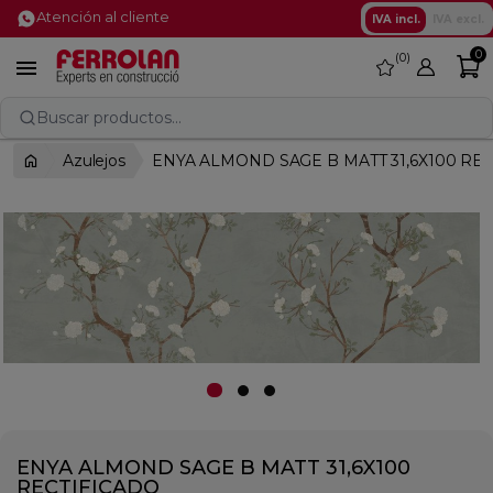
Atención al cliente
IVA incl.
IVA excl.
0
0
favorite

Buscar productos...
Azulejos
ENYA ALMOND SAGE B MATT 31,6X100 RE
ENYA ALMOND SAGE B MATT 31,6X100
RECTIFICADO