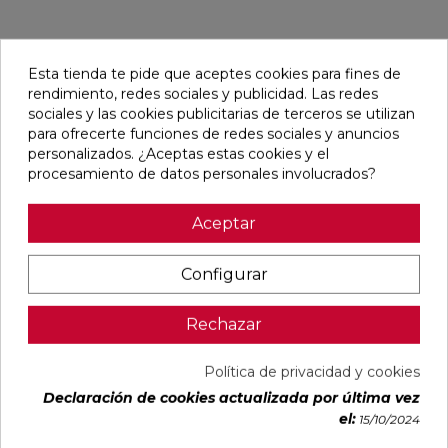
Pensamos que te puede interesar
Esta tienda te pide que aceptes cookies para fines de
rendimiento, redes sociales y publicidad. Las redes
sociales y las cookies publicitarias de terceros se utilizan
favorite
favorite
favorite
favorite
para ofrecerte funciones de redes sociales y anuncios
personalizados. ¿Aceptas estas cookies y el
procesamiento de datos personales involucrados?
AVART
AVART
CHROMATIC
BORNEO
Aceptar
DECOR
DECOR
DECOR
MALONE
MARFIL
PERLA
FICUS TALCO
WHITE MATE
MATE
MATE
MATE
30X75
33,3X55
33,3X55
33,3X100
RECTIFICADO
Configurar
RECTIFICADO
Ref:
Navarti
Ref:
Navarti
Ref:
TAU
Ref:
Cifre
77511708
77511709
91118470
ceràmica
93501856
Rechazar
PVP
PVP
PVP
PVP
18,03 €
18,03 €
32,55 €
24,81 €
/m²
/m²
/m²
/m²
Política de privacidad y cookies
(IVA
(IVA
(IVA
(IVA
incl.)
incl.)
incl.)
incl.)
Declaración de cookies actualizada por última vez
el:
15/10/2024
VER MÁS
VER MÁS
VER MÁS
VER MÁS