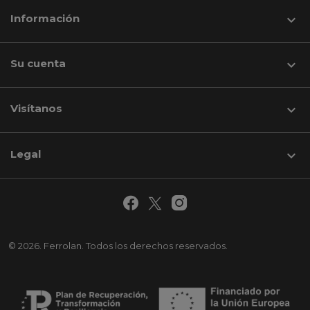
Información

Su cuenta

Visítanos
keyboard_arrow_down
Legal

© 2026. Ferrolan. Todos los derechos reservados.