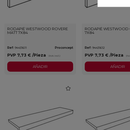
RODAPIÉ WESTWOOD ROVERE
RODAPIÉ WESTWOOD 
MATT 7X84
7X84
Ref:
94431611
Proconcept
Ref:
94431612
PVP
7,73 €
/Pieza
PVP
7,73 €
/Pieza
(IVA incl.)
(IV
AÑADIR
AÑADIR
favorite