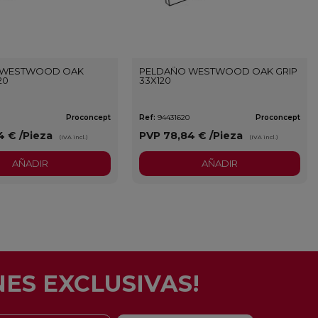
 WESTWOOD OAK
PELDAÑO WESTWOOD OAK GRIP
20
33X120
Proconcept
Ref:
94431620
Proconcept
4 €
/Pieza
PVP
78,84 €
/Pieza
(IVA incl.)
(IVA incl.)
AÑADIR
AÑADIR
ES EXCLUSIVAS!