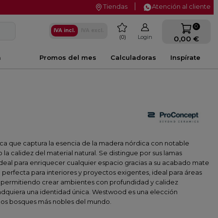
Tiendas
Atención al cliente
favorite
0
IVA incl.
IVA excl.
0
Login
0,00 €
a
Promos del mes
Calculadoras
Inspírate
a que captura la esencia de la madera nórdica con notable
 la calidez del material natural. Se distingue por sus lamas
deal para enriquecer cualquier espacio gracias a su acabado mate
perfecta para interiores y proyectos exigentes, ideal para áreas
ad, permitiendo crear ambientes con profundidad y calidez
 adquiera una identidad única. Westwood es una elección
de los bosques más nobles del mundo.