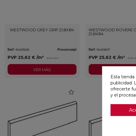
WESTWOOD GREY GRIP 21,8X84
WESTWOOD ROVERE G
21,8X84
Ref:
94431606
Proconcept
Ref:
94431607
PVP
25,62 €
/m²
PVP
25,62 €
/m²
(IVA incl.)
(IVA in
VER MÁS
VER MÁS
Esta tienda 
publicidad. 
ofrecerte f
favorite
y el proces
Ac