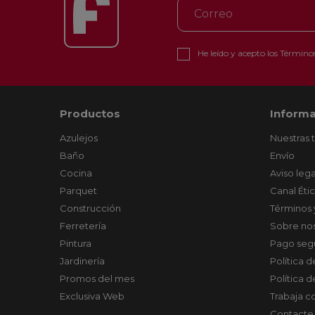
He leído y acepto los
Términos
Productos
Informa
Azulejos
Nuestras 
Baño
Envío
Cocina
Aviso lega
Parquet
Canal Éti
Construcción
Términos 
Ferretería
Sobre no
Pintura
Pago seg
Jardinería
Política 
Promos del mes
Política 
Exclusiva Web
Trabaja c
Contacte