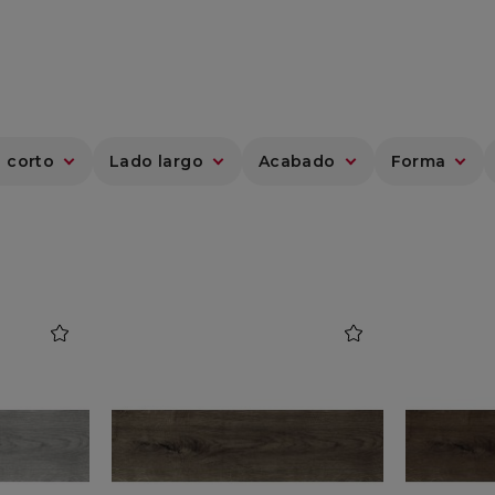
 corto
Lado largo
Acabado
Forma
favorite
favorite