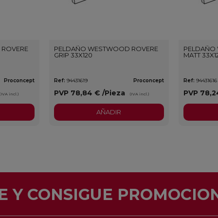
 ROVERE
PELDAÑO WESTWOOD ROVERE
PELDAÑO
GRIP 33X120
MATT 33X1
Proconcept
Ref:
94431619
Proconcept
Ref:
94431616
PVP
78,84 €
/Pieza
PVP
78,2
(IVA incl.)
(IVA incl.)
AÑADIR
E Y CONSIGUE PROMOCION