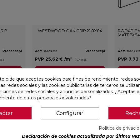
RIP
WESTWOOD OAK GRIP 21,8X84
RODAPIÉ
MATT 7X8
Proconcept
Ref:
94431608
Proconcept
Ref:
9443160
PVP
25,62 €
/m²
PVP
7,73
cl.)
(IVA incl.)
VER MÁS
te pide que aceptes cookies para fines de rendimiento, redes soc
Las redes sociales y las cookies publicitarias de terceros se utiliza
unciones de redes sociales y anuncios personalizados. ¿Aceptas e
favorite
favorite
amiento de datos personales involucrados?
eptar
Configurar
Rech
Política de privaci
Declaración de cookies actualizada por última vez 