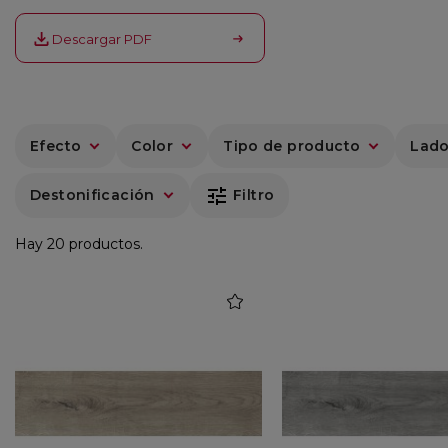
Descargar PDF
Efecto
Color
Tipo de producto
Lado
tune
Destonificación
Filtro
Hay 20 productos.
favorite