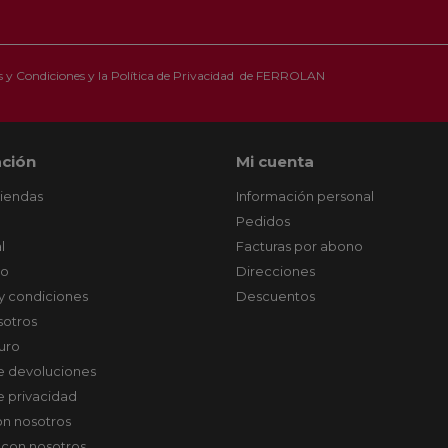
 y Condiciones
y la
Política de Privacidad
de FERROLAN
ción
Mi cuenta
tiendas
Información personal
Pedidos
l
Facturas por abono
co
Direcciones
y condiciones
Descuentos
sotros
uro
de devoluciones
de privacidad
on nosotros
 con nosotros