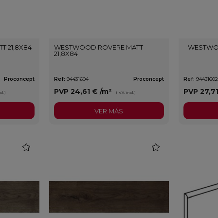
 21,8X84
WESTWOOD ROVERE MATT
WESTWOO
21,8X84
Proconcept
Ref:
94431604
Proconcept
Ref:
9443160
PVP
24,61 €
/m²
PVP
27,7
cl.)
(IVA incl.)
VER MÁS
favorite
favorite