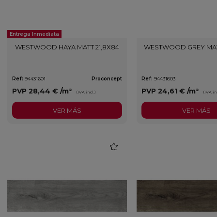
Entrega Inmediata
WESTWOOD HAYA MATT 21,8X84
WESTWOOD GREY MATT
Ref:
94431601
Proconcept
Ref:
94431603
PVP
28,44 €
/m²
PVP
24,61 €
/m²
(IVA incl.)
(IVA in
VER MÁS
VER MÁS
favorite