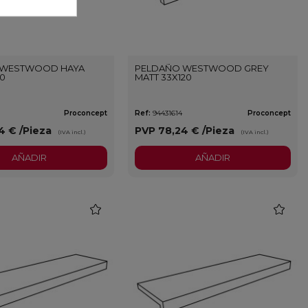
 WESTWOOD HAYA
PELDAÑO WESTWOOD GREY
20
MATT 33X120
Proconcept
Ref:
94431614
Proconcept
4 €
/Pieza
PVP
78,24 €
/Pieza
(IVA incl.)
(IVA incl.)
AÑADIR
AÑADIR
favorite
favorite