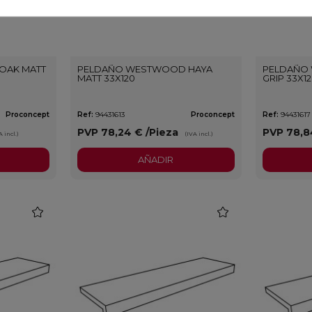
OAK MATT
PELDAÑO WESTWOOD HAYA
PELDAÑO
MATT 33X120
GRIP 33X1
Proconcept
Ref:
94431613
Proconcept
Ref:
94431617
PVP
78,24 €
/Pieza
PVP
78,8
A incl.)
(IVA incl.)
AÑADIR
favorite
favorite