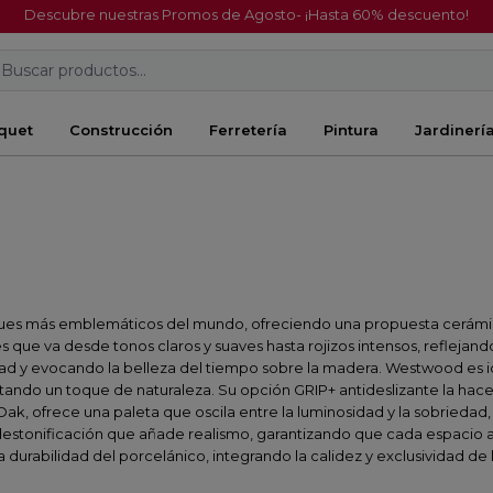
Descubre nuestras Promos de Agosto- ¡Hasta 60% descuento!
Buscar productos...
quet
Construcción
Ferretería
Pintura
Jardinerí
ques más emblemáticos del mundo, ofreciendo una propuesta cerámic
 que va desde tonos claros y suaves hasta rojizos intensos, reflejando
ad y evocando la belleza del tiempo sobre la madera. Westwood es i
ando un toque de naturaleza. Su opción GRIP+ antideslizante la hace 
y Oak, ofrece una paleta que oscila entre la luminosidad y la sobried
 destonificación que añade realismo, garantizando que cada espacio
la durabilidad del porcelánico, integrando la calidez y exclusividad 