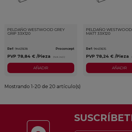
PELDAÑO WESTWOOD GREY
PELDAÑO WESTWOOD
GRIP 33X120
MATT 33X120
Ref:
94431618
Proconcept
Ref:
94431615
PVP
78,84 €
/Pieza
PVP
78,24 €
/Pieza
(IVA incl.)
AÑADIR
AÑADIR
Mostrando 1-20 de 20 artículo(s)
SUSCRÍBET