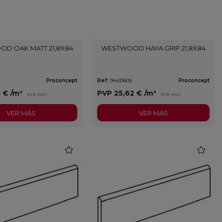
D OAK MATT 21,8X84
WESTWOOD HAYA GRIP 21,8X84
2
Proconcept
Ref:
94431605
Proconcept
1 €
/m²
PVP
25,62 €
/m²
(IVA incl.)
(IVA incl.)
VER MÁS
VER MÁS
favorite
favorite