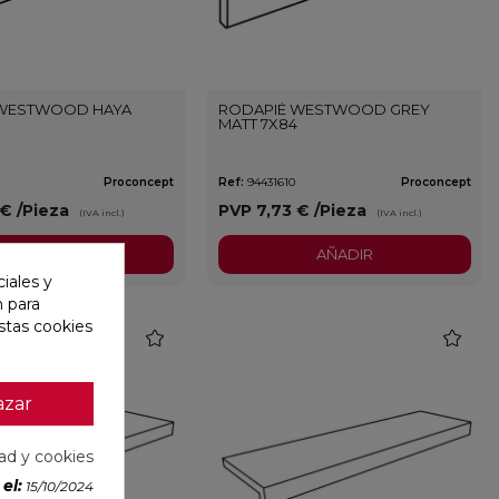
 WESTWOOD HAYA
RODAPIÉ WESTWOOD GREY
4
MATT 7X84
9
Proconcept
Ref:
94431610
Proconcept
 €
/Pieza
PVP
7,73 €
/Pieza
(IVA incl.)
(IVA incl.)
AÑADIR
AÑADIR
iales y
n para
stas cookies
favorite
favorite
azar
dad y cookies
el:
15/10/2024