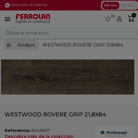
Atención al cliente
IVA incl.
IVA excl.
0
0
favorite

Buscar productos...
Azulejos
WESTWOOD ROVERE GRIP 21,8X84
WESTWOOD ROVERE GRIP 21,8X84
Referencia:
94431607
Descubre más de la colección