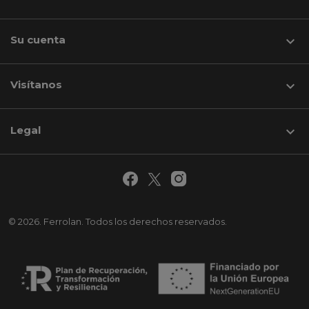
Su cuenta

Visítanos
keyboard_arrow_down
Legal

© 2026. Ferrolan. Todos los derechos reservados.