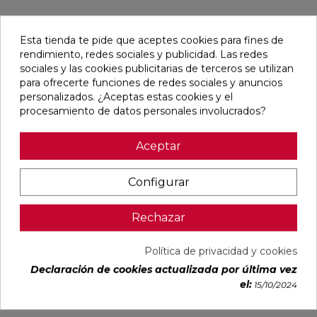
Pensamos que te puede interesar
Esta tienda te pide que aceptes cookies para fines de
rendimiento, redes sociales y publicidad. Las redes
favorite
favorite
favorite
favorite
sociales y las cookies publicitarias de terceros se utilizan
para ofrecerte funciones de redes sociales y anuncios
personalizados. ¿Aceptas estas cookies y el
procesamiento de datos personales involucrados?
DUCALE
VOLTE HAYA
CYPRESS
TANGRAM
CEDAR MATE
MATE 75X75
NATURAL
CAMEL MATE
Aceptar
60X120
RECTIFICADO
MATE
31,6X100
RECTIFICADO
23X120
RECTIFICADO
Ref:
Baldocer
Ref:
STN
Ref:
STN
Ref:
Colorker
Configurar
77356202
77640372
77640561
91080296
PVP
PVP
PVP
PVP
Rechazar
33,28 €
29,65 €
27,23 €
38,60 €
/m²
/m²
/m²
/m²
(IVA
(IVA
(IVA
(IVA
Política de privacidad y cookies
incl.)
incl.)
incl.)
incl.)
Declaración de cookies actualizada por última vez
VER MÁS
VER MÁS
VER MÁS
VER MÁS
el:
15/10/2024