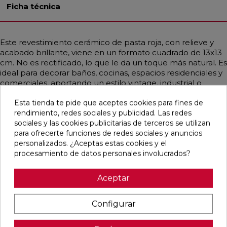
Ficha técnica
Este revestimiento cerámico de pasta roja, con relieve y
acabado brillante, viene en un formato cuadrado de 13x13
cm. No es rectificado, lo que le da un toque más natural. Es
ideal para decorar baños, cocinas, espacios residenciales y
comerciales, aportando un estilo vintage, industrial o
mediterráneo. Predomina el color negro, emulando un
Esta tienda te pide que aceptes cookies para fines de
monocolor que se adapta a diversas decoraciones.
rendimiento, redes sociales y publicidad. Las redes
sociales y las cookies publicitarias de terceros se utilizan
para ofrecerte funciones de redes sociales y anuncios
personalizados. ¿Aceptas estas cookies y el
Pensamos que te puede interesar
procesamiento de datos personales involucrados?
Aceptar
favorite
favorite
favorite
favorite
Configurar
BOULEVARD
CONCEPT
CONCEPT
CLUNIA