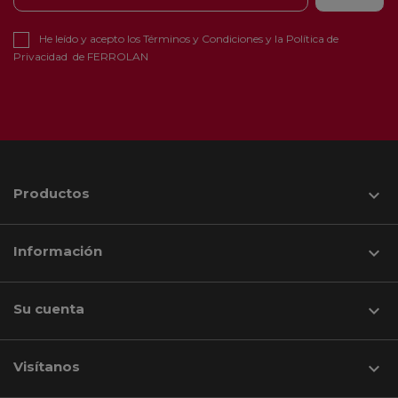
He leído y acepto los
Términos y Condiciones
y la
Política de
Privacidad
de FERROLAN
Productos

Información

Su cuenta

Visítanos
keyboard_arrow_down