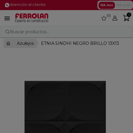
Atención al cliente
IVA incl.
IVA excl.
0
0
favorite

Buscar productos...
Azulejos
ETNIA SINDHI NEGRO BRILLO 13X13