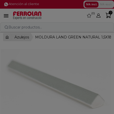
Atención al cliente
IVA incl.
IVA excl.
0
0
favorite

Buscar productos...
Azulejos
MOLDURA LAND GREEN NATURAL 1,5X18,