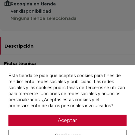
Recogida en tienda
Ver disponibilidad
Ninguna tienda seleccionada
Descripción
Ficha técnica
Esta tienda te pide que aceptes cookies para fines de
rendimiento, redes sociales y publicidad. Las redes
Pieza complementária moldura, texturado, natural y no
sociales y las cookies publicitarias de terceros se utilizan
rectificado en formato pieza especial (1,5x18,4), útil para
para ofrecerte funciones de redes sociales y anuncios
pieza complementária en
personalizados. ¿Aceptas estas cookies y el
baño,cocina,comercio,residencial.Porcelánico: Resistente a
procesamiento de datos personales involucrados?
la helada y a las manchas. Apto para pared de ducha.
Combinación perfecta con las colecciones Land y
Aceptar
Patterns. De estilo contemporáneo,vintage y simulando
monocolor mayoritariamente en color verde.