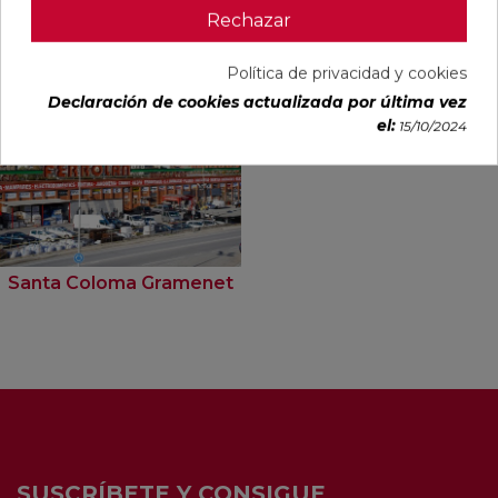
Rechazar
Tiendas Ferrolan donde ver este
producto
Política de privacidad y cookies
Declaración de cookies actualizada por última vez
el:
15/10/2024
Santa Coloma Gramenet
SUSCRÍBETE Y CONSIGUE