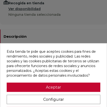
Recogida en tienda
Ver disponibilidad
Ninguna tienda seleccionada
Descripción
Ficha técnica
Esta tienda te pide que aceptes cookies para fines de
rendimiento, redes sociales y publicidad. Las redes
sociales y las cookies publicitarias de terceros se utilizan
para ofrecerte funciones de redes sociales y anuncios
Pieza complementária moldura, texturado, natural y no
personalizados. ¿Aceptas estas cookies y el
rectificado en formato pieza especial (1,5x18,4), útil para
procesamiento de datos personales involucrados?
pieza complementária en
baño,cocina,comercio,residencial.Porcelánico: Resistente a
la helada y a las manchas. Apto para pared de ducha.
Aceptar
Combinación perfecta con las colecciones Land y
Patterns. De estilo contemporáneo,vintage y simulando
Configurar
monocolor mayoritariamente en color rosa.