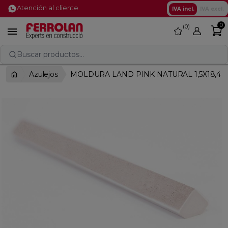
Atención al cliente
IVA incl.
IVA excl.
0
0
favorite

Buscar productos...
Azulejos
MOLDURA LAND PINK NATURAL 1,5X18,4