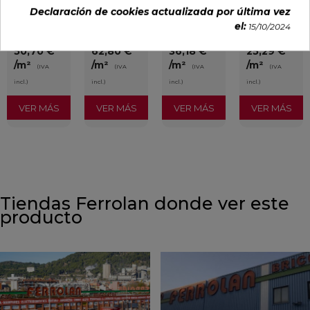
Ref:
Baldocer
Ref:
Baldocer
Ref:
Colorker
Ref:
Colorker
Declaración de cookies actualizada por última vez
77359401
77359406
91080301
91086600
el:
15/10/2024
PVP
PVP
PVP
PVP
50,70 €
62,80 €
36,18 €
25,29 €
/m²
/m²
/m²
/m²
(IVA
(IVA
(IVA
(IVA
incl.)
incl.)
incl.)
incl.)
VER MÁS
VER MÁS
VER MÁS
VER MÁS
Tiendas Ferrolan donde ver este
producto