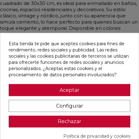
cuadrado de 30x30 cm, es ideal para enmallado en baños,
cocinas, espacios residenciales y decorativos. Su estilo
clásico, vintage y nórdico, junto con su apariencia que
simula cemento, lo hace perfecto para quienes buscan un
toque elegante y atemporal. Disponible en colores
mayoritariamente blancos y dorados, este azulejo no
rectificado ofrece una opción monocolor que se adapta a
Esta tienda te pide que aceptes cookies para fines de
diversas estéticas y ambientes.
rendimiento, redes sociales y publicidad. Las redes
sociales y las cookies publicitarias de terceros se utilizan
para ofrecerte funciones de redes sociales y anuncios
personalizados. ¿Aceptas estas cookies y el
procesamiento de datos personales involucrados?
Pensamos que te puede interesar
Aceptar
favorite
favorite
favorite
favorite
Configurar
Rechazar
BLANCO
BLANCO
IMPULSE
AUSTRAL
NATURAL
PULIDO
WHITE MATE
BLANCO
120X240
120X240
31,6X100
GLOSS
RECTIFICADO
RECTIFICADO
RECTIFICADO
29,5X59,5
Política de privacidad y cookies