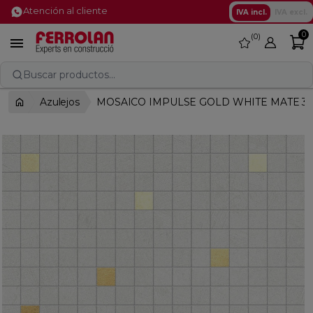
Atención al cliente
IVA incl.
IVA excl.
0
0
favorite

Buscar productos...
Azulejos
MOSAICO IMPULSE GOLD WHITE MATE 3