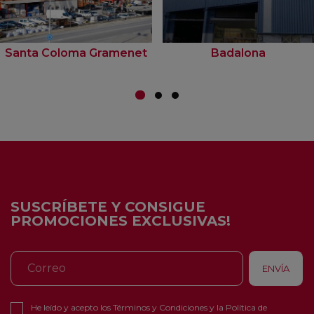
Santa Coloma Gramenet
Badalona
SUSCRÍBETE Y CONSIGUE
PROMOCIONES EXCLUSIVAS!
He leído y acepto los
Términos y Condiciones
y la
Política de