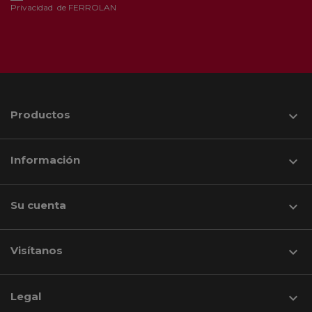
Privacidad
de FERROLAN
Productos

Información

Su cuenta

Visítanos
keyboard_arrow_down
Legal
