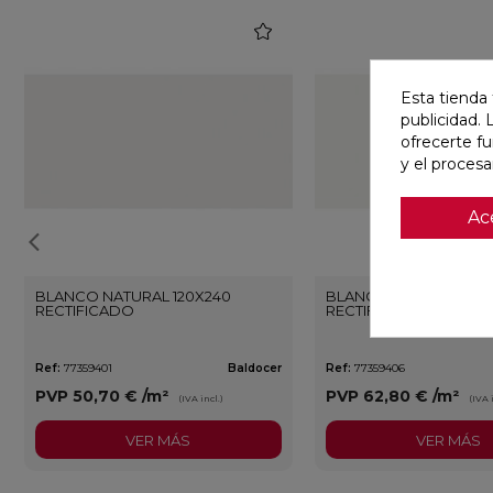
favorite
Esta tienda 
publicidad. 
ofrecerte f
y el proces
Ac
BLANCO NATURAL 120X240
BLANCO PULIDO 120X
RECTIFICADO
RECTIFICADO
Ref:
77359401
Baldocer
Ref:
77359406
PVP
50,70 €
/m²
PVP
62,80 €
/m²
(IVA incl.)
(IVA 
VER MÁS
VER MÁS