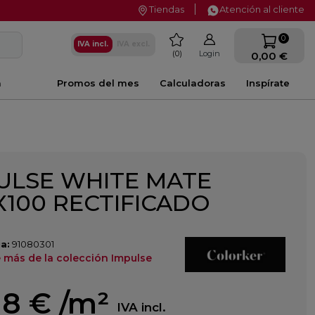
Tiendas
Atención al cliente
favorite
0
IVA incl.
IVA excl.
0
Login
0,00 €
a
Promos del mes
Calculadoras
Inspírate
ULSE WHITE MATE
6X100 RECTIFICADO
a:
91080301
 más de la colección Impulse
18 €
/m²
IVA incl.