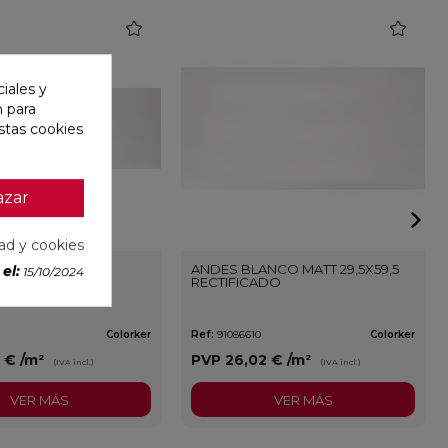
favorite
favorite
iales y
n para
stas cookies
azar
dad y cookies
BLANCO GLOSS
ANDES BLANCO MATT 29,5X59,5
el:
15/10/2024
ECTIFICADO
RECTIFICADO
Colorker
Ref:
91086610
Colorker
4 €
/m²
PVP
26,02 €
/m²
(IVA incl.)
(IVA incl.)
VER MÁS
VER MÁS