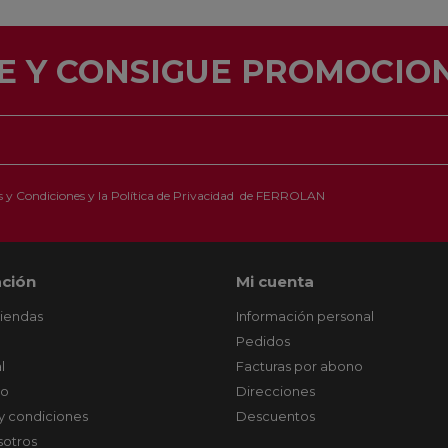
E Y CONSIGUE PROMOCION
 y Condiciones
y la
Política de Privacidad
de FERROLAN
ción
Mi cuenta
tiendas
Información personal
Pedidos
l
Facturas por abono
co
Direcciones
y condiciones
Descuentos
sotros