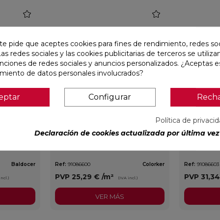
favorite
favorite
te pide que aceptes cookies para fines de rendimiento, redes soc
Las redes sociales y las cookies publicitarias de terceros se utiliza
unciones de redes sociales y anuncios personalizados. ¿Aceptas e
amiento de datos personales involucrados?
eptar
Configurar
Rech
Política de privaci
240
AUSTRAL BLANCO GLOSS
AUSTRAL 
Declaración de cookies actualizada por última vez 
29,5X59,5
29,5X90 R
Baldocer
Ref:
91086600
Colorker
Ref:
91086603
PVP
25,29 €
/m²
PVP
31,3
incl.)
(IVA incl.)
VER MÁS