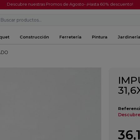
Descubre nuestras Promos de Agosto- ¡Hasta 60% descuento!
Buscar productos...
quet
Construcción
Ferretería
Pintura
Jardinerí
ADO
IMP
31,
Referenci
Descubre
36,