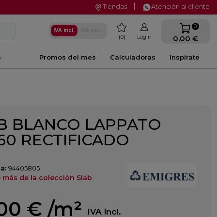
Tiendas
Atención al cliente
favorite
0
IVA incl.
IVA excl.
0
Login
0,00 €
a
Promos del mes
Calculadoras
Inspírate
B BLANCO LAPPATO
60 RECTIFICADO
a:
94405805
 más de la colección Slab
,00 €
/m²
IVA incl.