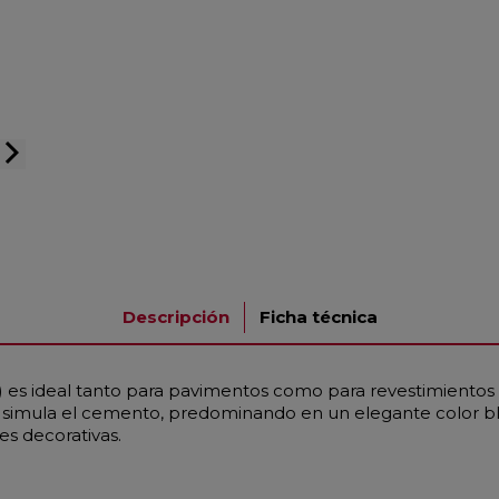
arrow_forward_ios
Descripción
Ficha técnica
 es ideal tanto para pavimentos como para revestimientos
e simula el cemento, predominando en un elegante color bla
s decorativas.