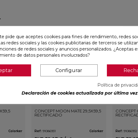
r
favorite
favorite
te pide que aceptes cookies para fines de rendimiento, redes soc
Las redes sociales y las cookies publicitarias de terceros se utiliza
unciones de redes sociales y anuncios personalizados. ¿Aceptas e
amiento de datos personales involucrados?
eptar
Configurar
Rech
Política de privaci
Declaración de cookies actualizada por última vez 
X59,5
CONCEPT MOON MATE 29,5X59,5
CONCEPT G
RECTIFICADO
RECTIFIC
Colorker
Ref:
91086931
Colorker
Ref:
91086932