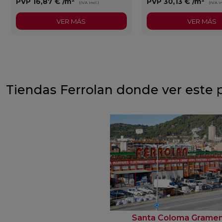
PVP
16,87 €
/m²
PVP
30,13 €
/m²
(IVA incl.)
(IVA in
VER MÁS
VER MÁS
Tiendas Ferrolan donde ver este 
Santa Coloma Grame