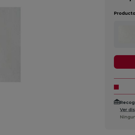
Producto
Recogi
Ver di
Ningun