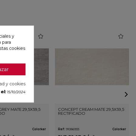
favorite
favorite
iales y
n para
stas cookies
azar
dad y cookies
el:
15/10/2024
REY MATE 29,5X59,5
CONCEPT CREAM MATE 29,5X59,5
ADO
RECTIFICADO
Colorker
Ref:
91086933
Colorker