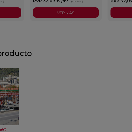
PVP
32,07 €
/m²
PVP
32,0
cl.)
(IVA incl.)
VER MÁS
producto
net