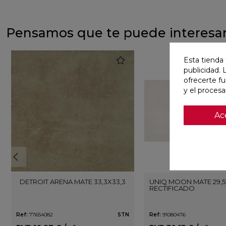
Pensamos que te puede interesa
favorite
Esta tienda 
publicidad. 
ofrecerte f
y el proces
Ac
DETROIT ARENA MATE 33,3X33,3
UNIQ MOON MATE 29,5
RECTIFICADO
Ref:
77654082
STN
Ref:
91080476