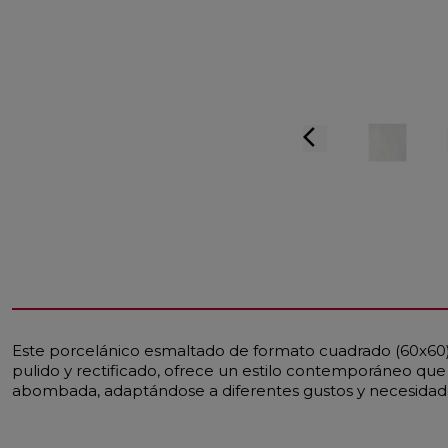
arrow_back_ios
Este porcelánico esmaltado de formato cuadrado (60x60)
pulido y rectificado, ofrece un estilo contemporáneo qu
abombada, adaptándose a diferentes gustos y necesidade