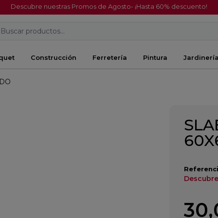
Descubre nuestras Promos de Agosto- ¡Hasta 60% descuento!
Buscar productos...
quet
Construcción
Ferretería
Pintura
Jardinerí
ADO
SLA
60X
Referenci
Descubre
30