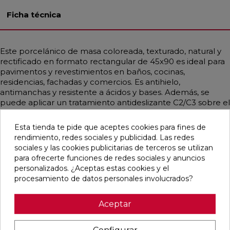
Ficha técnica
Este porcelánico de masa coloreada, texturado, natural y
rectificado en formato rectangular de 45x90 es ideal para
pavimentos y revestimientos en baños, cocinas,
residencias, fachadas y comercios. Es antihielo,
antimanchas y resistente a ácidos y bases. Además, se
puede aplicar un tratamiento antideslizante C2/C3 sobre el
acabado natural, aunque esto puede alterar el color en
tonalidades oscuras, por lo que es recomendable
Esta tienda te pide que aceptes cookies para fines de
consultar las condiciones. Su diseño versátil se adapta a
rendimiento, redes sociales y publicidad. Las redes
estilos clásicos, contemporáneos, nórdicos, vintage e
sociales y las cookies publicitarias de terceros se utilizan
industrial, simulando cemento en su mayoría en color
para ofrecerte funciones de redes sociales y anuncios
blanco.
personalizados. ¿Aceptas estas cookies y el
procesamiento de datos personales involucrados?
Aceptar
Pensamos que te puede interesar
Configurar