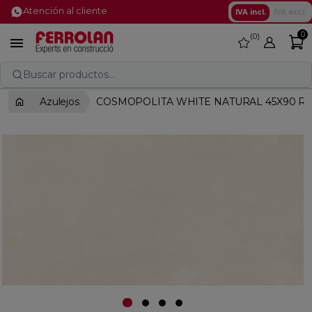
Atención al cliente
IVA incl.
IVA excl.
0
0
favorite

Buscar productos...
Azulejos
COSMOPOLITA WHITE NATURAL 45X90 RE