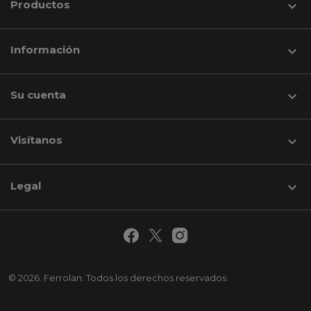
Productos

Información

Su cuenta

Visítanos
keyboard_arrow_down
Legal

© 2026. Ferrolan. Todos los derechos reservados.