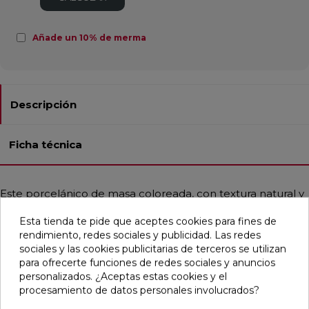
Añade un 10% de merma
Descripción
Ficha técnica
Este porcelánico de masa coloreada, con textura natural y
acabado rectificado, viene en un formato cuadrado de
60x60 cm. Es ideal tanto para pavimentos como para
Esta tienda te pide que aceptes cookies para fines de
revestimientos en baños, cocinas, áreas residenciales,
rendimiento, redes sociales y publicidad. Las redes
exteriores y comercios. Su resistencia a la helada y a las
sociales y las cookies publicitarias de terceros se utilizan
manchas lo hace muy duradero. Con un estilo
para ofrecerte funciones de redes sociales y anuncios
contemporáneo y mediterráneo, emula el cemento en
personalizados. ¿Aceptas estas cookies y el
tonos arena y beige, aportando un toque moderno y
procesamiento de datos personales involucrados?
elegante a cualquier espacio.