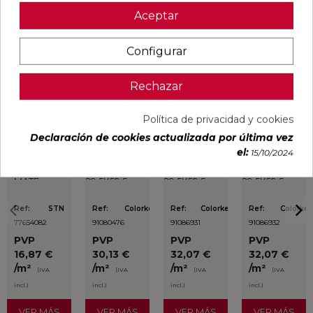
Aceptar
Configurar
Pensamos que te puede interesar
Rechazar
favorite
favorite
favorite
favorite
Política de privacidad y cookies
Declaración de cookies actualizada por última vez
el:
15/10/2024
DETROIT
UNIQ MOON
CONCEPT
CONCEPT
ARENA
MATE
MOON MATE
GREY MATE
MATE
29,5X59,5
29,5X59,5
29,5X59,5
33,3X33,3
RECTIFICADO
RECTIFICADO
RECTIFICADO
Ref:
STN
Ref:
Colorker
Ref:
Colorker
Ref:
Colorker
77654082
91080476
91086931
91086932
PVP
PVP
PVP
PVP
16,87 €
30,13 €
32,07 €
32,07 €
/m²
/m²
/m²
/m²
(IVA
(IVA
(IVA
(IVA
incl.)
incl.)
incl.)
incl.)
VER MÁS
VER MÁS
VER MÁS
VER MÁS