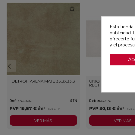
favorite
Esta tienda 
publicidad. 
ofrecerte f
y el proces
Ac
DETROIT ARENA MATE 33,3X33,3
UNIQ MOON MATE 29,5
RECTIFICADO
Ref:
77654082
STN
Ref:
91080476
PVP
16,87 €
/m²
PVP
30,13 €
/m²
(IVA incl.)
(IVA in
VER MÁS
VER MÁS