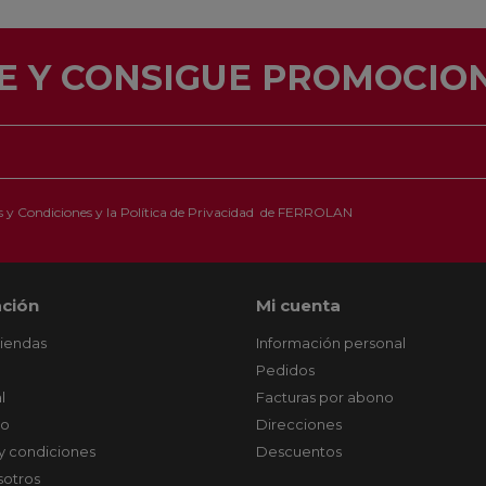
E Y CONSIGUE PROMOCION
 y Condiciones
y la
Política de Privacidad
de FERROLAN
ción
Mi cuenta
tiendas
Información personal
Pedidos
l
Facturas por abono
co
Direcciones
y condiciones
Descuentos
sotros