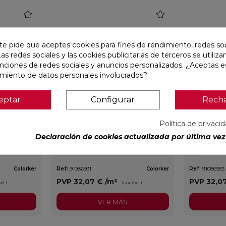
favorite
favorite
te pide que aceptes cookies para fines de rendimiento, redes soc
Las redes sociales y las cookies publicitarias de terceros se utiliza
unciones de redes sociales y anuncios personalizados. ¿Aceptas e
amiento de datos personales involucrados?
eptar
Configurar
Rech
Política de privaci
X59,5
CONCEPT MOON MATE 29,5X59,5
CONCEPT C
Declaración de cookies actualizada por última vez 
RECTIFICADO
RECTIFIC
Colorker
Ref:
91086931
Colorker
Ref:
91086933
PVP
32,07 €
/m²
PVP
32,0
cl.)
(IVA incl.)
VER MÁS