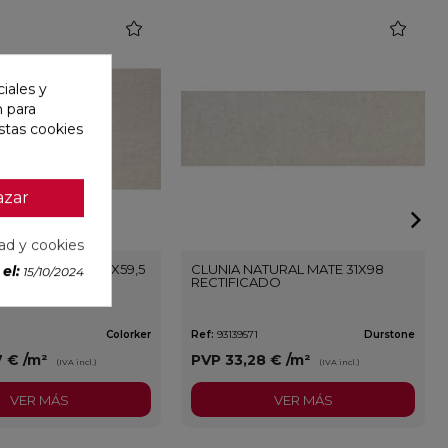
favorite
favorite
iales y
n para
stas cookies
azar
dad y cookies
REAM MATE 29,5X59,5
CLUNIA NATURAL MATE 31X98
el:
15/10/2024
ADO
RECTIFICADO
Colorker
Ref:
93139571
Durstone
7 €
/m²
PVP
33,28 €
/m²
(IVA incl.)
(IVA incl.)
VER MÁS
VER MÁS