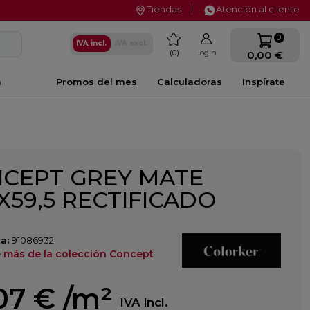
Tiendas
Atención al cliente
favorite
0
IVA incl.
IVA excl.
0
Login
0,00 €
a
Promos del mes
Calculadoras
Inspírate
CEPT GREY MATE
5X59,5 RECTIFICADO
a:
91086932
 más de la colección Concept
07 €
/m²
IVA incl.