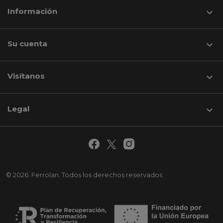
Información

Su cuenta

Visítanos
keyboard_arrow_down
Legal

© 2026. Ferrolan. Todos los derechos reservados.