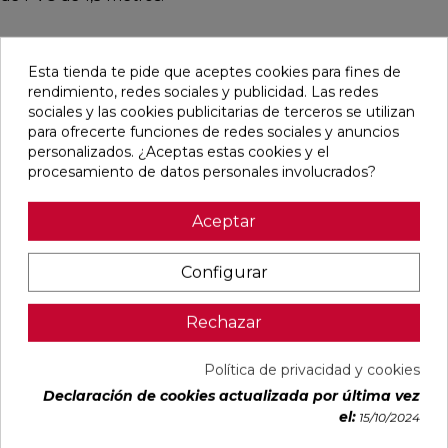
Esta tienda te pide que aceptes cookies para fines de
Productos relacionados
rendimiento, redes sociales y publicidad. Las redes
sociales y las cookies publicitarias de terceros se utilizan
para ofrecerte funciones de redes sociales y anuncios
favorite
favorite
favorite
favorite
personalizados. ¿Aceptas estas cookies y el
procesamiento de datos personales involucrados?
Aceptar
MONOMANDO
GRIFERÍA
GRIFERÍA
MONOMANDO
DE LAVABO
TERMOSTÁTICA
TERMOSTÁTICA
DE LAVABO
DRESS
PARA MURAL
EMPOTRADA
DRESS
Configurar
CROMO-
DUCHA
DE BAÑERA
CROMO-
HERITAGE
HORIZONTAL
LOOP K ORO
WHITE
2-3 VÍAS FLEXO
CEPILLADO
Ref:
Nobili
Ref:
Sanycces
Ref:
Sanycces
Ref:
Nobili
SILICONA
Rechazar
35021301
33965349
33966014
35021303
LOOP K ORO
ROSA
PVP
PVP
PVP
PVP
CEPILLADO
633,07 €
638,48 €
624,11 €
506,26 €
Política de privacidad y cookies
(IVA incl.)
(IVA incl.)
(IVA incl.)
(IVA incl.)
Declaración de cookies actualizada por última vez
el:
15/10/2024
AÑADIR
AÑADIR
AÑADIR
AÑADIR