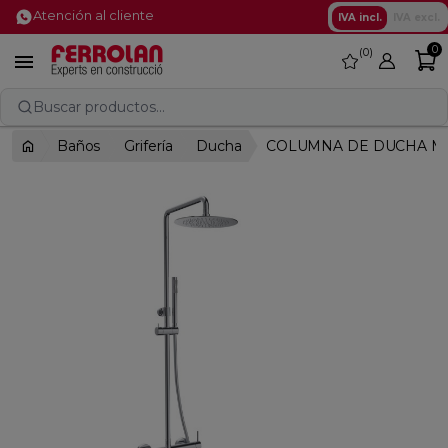
Atención al cliente
IVA incl.
IVA excl.
0
0
favorite

Buscar productos...
Baños
Grifería
Ducha
COLUMNA DE DUCHA M