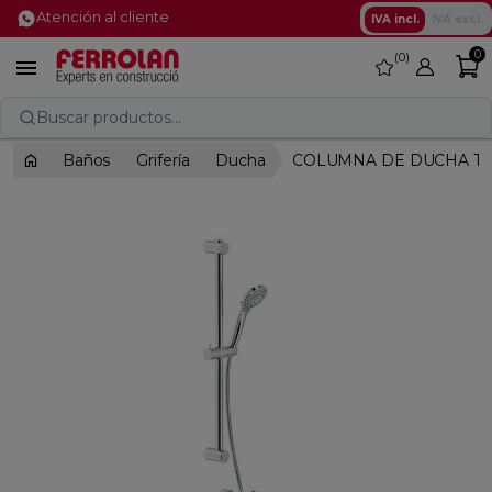
Atención al cliente
IVA incl.
IVA excl.
0
0
favorite

Buscar productos...
Baños
Grifería
Ducha
COLUMNA DE DUCHA TE