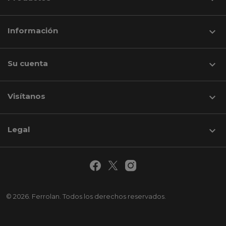
Información

Su cuenta

Visítanos
keyboard_arrow_down
Legal

© 2026. Ferrolan. Todos los derechos reservados.