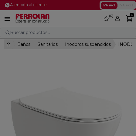
Atención al cliente
IVA incl.
IVA excl.
0
0
favorite

Buscar productos...
Baños
Sanitarios
Inodoros suspendidos
INODOR