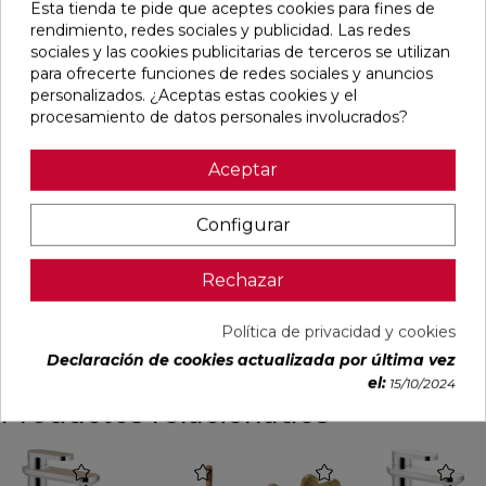
Esta tienda te pide que aceptes cookies para fines de
con el innovador sistema GoClean, que elimina bordes y
rendimiento, redes sociales y publicidad. Las redes
ángulos para facilitar la limpieza y mejorar la higiene.
sociales y las cookies publicitarias de terceros se utilizan
Incluye kit de fijación para una instalación sencilla y
para ofrecerte funciones de redes sociales y anuncios
segura. Sus dimensiones son 485 x 330 x 245 mm.
personalizados. ¿Aceptas estas cookies y el
procesamiento de datos personales involucrados?
Información de Normal
Aceptar
Tapa de inodoro de la colección App de Flaminia,
Configurar
fabricada en plástico ABS de color blanco y forma
redonda. Incluye bisagras con sistema de cierre
Rechazar
amortiguado para mayor confort. Mide 450 mm de
fondo y 300 mm de altura, con acabado brillante.
Política de privacidad y cookies
Declaración de cookies actualizada por última vez
el:
15/10/2024
Productos relacionados
favorite
favorite
favorite
favorite