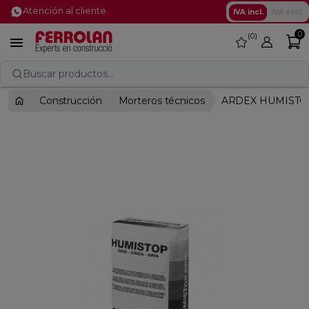
Atención al cliente
IVA incl.
IVA excl.
0
0
favorite

Buscar productos...
Construcción
Morteros técnicos
ARDEX HUMISTOP