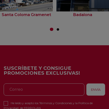
Santa Coloma Gramenet
Badalona
SUSCRÍBETE Y CONSIGUE
PROMOCIONES EXCLUSIVAS!
He leído y acepto los
Términos y Condiciones
y la
Política de
Privacidad
de FERROLAN