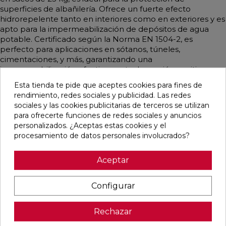
superficies de albañilería. Ofrece un fuerte efecto
hidrorepelente tanto en interiores como en exteriores y es
apto para la impermeabilización de depósitos de agua
potable. Certificado según la Norma EN 1504-2, es
perfecto para aplicaciones en sótanos, túneles,
cimentaciones, y más, garantizando una
impermeabilización efectiva contra la presión positiva y
negativa.
Esta tienda te pide que aceptes cookies para fines de
rendimiento, redes sociales y publicidad. Las redes
sociales y las cookies publicitarias de terceros se utilizan
para ofrecerte funciones de redes sociales y anuncios
personalizados. ¿Aceptas estas cookies y el
Productos relacionados
procesamiento de datos personales involucrados?
favorite
favorite
favorite
favorite
Aceptar
Configurar
PROPAM
PROPAM
PROPAM
PROPAM
TECH FAST
WALL
PRIMER
REPAR
Rechazar
GRIS
FINO 25 KG
GRIP+
TECHNO
BOLSA 5
BLANCO
ENVASE 5
BOLSA 5