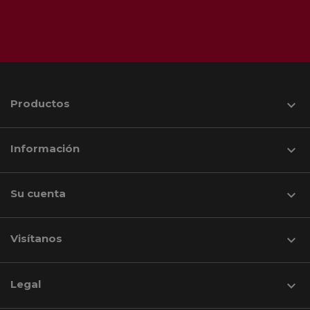
Productos

Información

Su cuenta

Visítanos
keyboard_arrow_down
Legal
