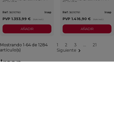
BLANCO
BLANCO
Ref:
36010780
Irsap
Ref:
36010781
Irsap
PVP
1.353,99 €
PVP
1.416,90 €
(IVA incl.)
(IVA incl.)
AÑADIR
AÑADIR
Mostrando 1-64 de 1284
1
2
3
…
21
artículo(s)

Siguiente
Irsap
IRSAP ofrece más de 500.000 combinaciones de
radiadores para un calor verdaderamente
personalizado, jugando con colores, dimensiones y
acabados. Su colección TESI reinventa el radiador
doméstico de los años 70 con nuevas formas y la
innovadora superficie soft-touch, que aporta un tacto
aterciopelado al acero. Como líder italiano y referente
europeo, cuenta con centros productivos en Italia y