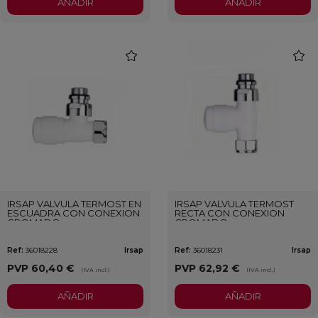
AÑADIR
AÑADIR
favorite
favori
IRSAP VALVULA TERMOST EN
IRSAP VALVULA TERMOST
ESCUADRA CON CONEXION
RECTA CON CONEXION
CROMADO
CROMADO
Ref:
36018228
Irsap
Ref:
36018231
Irsap
PVP
60,40 €
PVP
62,92 €
(IVA incl.)
(IVA incl.)
AÑADIR
AÑADIR