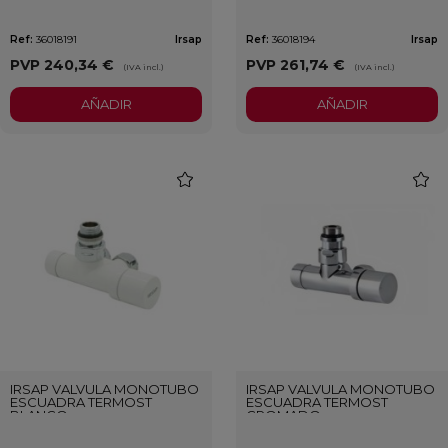
CRONOTERMOSTATO
CRONOTERMOSTATO
BLANCO
CROMADO
Ref:
36018191
Irsap
Ref:
36018194
Irsap
PVP
240,34 €
PVP
261,74 €
(IVA incl.)
(IVA incl.)
AÑADIR
AÑADIR
favorite
favori
IRSAP VALVULA MONOTUBO
IRSAP VALVULA MONOTUBO
ESCUADRA TERMOST
ESCUADRA TERMOST
BLANCO
CROMADO