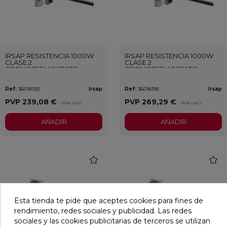
IRSAP RESISTENCIA 1000W
IRSAP RESISTENCIA 1000W
CLASE 2
CLASE 2
CRONOTERMOSTATO
CRONOTERMOSTATO
BLANCO
CROMADO
Ref:
36018192
Irsap
Ref:
36018195
Irsap
PVP
239,08 €
PVP
269,29 €
(IVA incl.)
(IVA incl.)
AÑADIR
AÑADIR
favorite
favori
Esta tienda te pide que aceptes cookies para fines de
rendimiento, redes sociales y publicidad. Las redes
sociales y las cookies publicitarias de terceros se utilizan