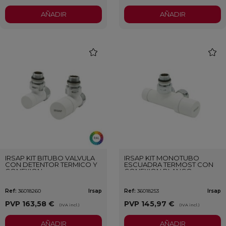
AÑADIR
AÑADIR
favorite
favori
IRSAP KIT BITUBO VALVULA
IRSAP KIT MONOTUBO
CON DETENTOR TERMICO Y
ESCUADRA TERMOST CON
CONEXION
CONEXION BLANCO
PERSONALIZADO
Ref:
36018260
Irsap
Ref:
36018253
Irsap
PVP
163,58 €
PVP
145,97 €
(IVA incl.)
(IVA incl.)
AÑADIR
AÑADIR