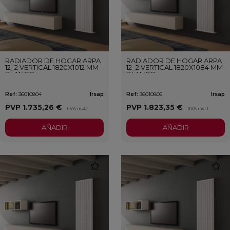
RADIADOR DE HOGAR ARPA
RADIADOR DE HOGAR ARPA
12_2 VERTICAL 1820X1012 MM
12_2 VERTICAL 1820X1084 MM
BLANCO
BLANCO
Ref:
36010804
Irsap
Ref:
36010805
Irsap
PVP
1.735,26 €
PVP
1.823,35 €
(IVA incl.)
(IVA incl.)
AÑADIR
AÑADIR
favorite
favori