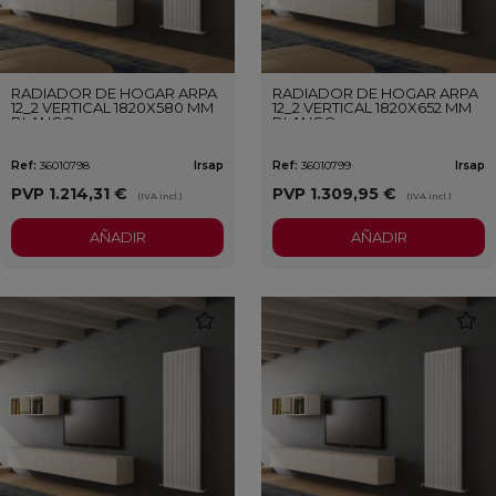
RADIADOR DE HOGAR ARPA
RADIADOR DE HOGAR ARPA
12_2 VERTICAL 1820X580 MM
12_2 VERTICAL 1820X652 MM
BLANCO
BLANCO
Ref:
36010798
Irsap
Ref:
36010799
Irsap
PVP
1.214,31 €
PVP
1.309,95 €
(IVA incl.)
(IVA incl.)
AÑADIR
AÑADIR
favorite
favori