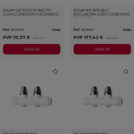
IRSAP DETENTOR RECTO
IRSAP KIT BITUBO
CON CONEXION CROMADO
ESCUADRA CON CONEXION
BLANCO
Ref:
36018233
Irsap
Ref:
36018261
Irsap
PVP
55,37 €
PVP
177,42 €
(IVA incl.)
(IVA incl.)
AÑADIR
AÑADIR
favorite
favori
IRSAP KIT BITUBO
IRSAP KIT BITUBO