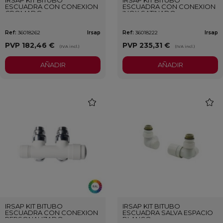
ESCUADRA CON CONEXION
ESCUADRA CON CONEXION
CROMADO
INOX SATINADO
Ref:
36018262
Irsap
Ref:
36018222
Irsap
PVP
182,46 €
PVP
235,31 €
(IVA incl.)
(IVA incl.)
AÑADIR
AÑADIR
favorite
favori
IRSAP KIT BITUBO
IRSAP KIT BITUBO
ESCUADRA CON CONEXION
ESCUADRA SALVA ESPACIO
PERSONALIZADO
BLANCO