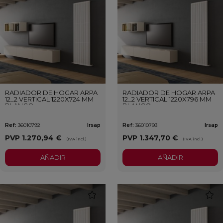
RADIADOR DE HOGAR ARPA
RADIADOR DE HOGAR ARPA
12_2 VERTICAL 1220X724 MM
12_2 VERTICAL 1220X796 MM
BLANCO
BLANCO
Ref:
36010792
Irsap
Ref:
36010793
Irsap
PVP
1.270,94 €
PVP
1.347,70 €
(IVA incl.)
(IVA incl.)
AÑADIR
AÑADIR
favorite
favori