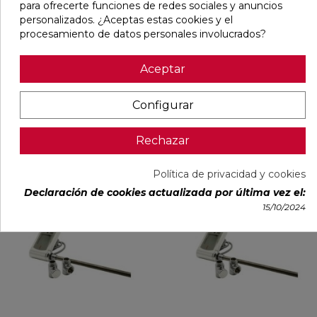
para ofrecerte funciones de redes sociales y anuncios
personalizados. ¿Aceptas estas cookies y el
procesamiento de datos personales involucrados?
IRSAP RESISTENCIA 250W
IRSAP RESISTENCIA 250W
CLASE 2
CLASE 2
Aceptar
CRONOTERMOSTATO
CRONOTERMOSTATO
BLANCO
CROMADO
Ref:
36018190
Irsap
Ref:
36018193
Irsap
Configurar
PVP
230,28 €
PVP
249,15 €
(IVA incl.)
(IVA incl.)
Rechazar
AÑADIR
AÑADIR
Política de privacidad y cookies
Declaración de cookies actualizada por última vez el:
favorite
favori
15/10/2024