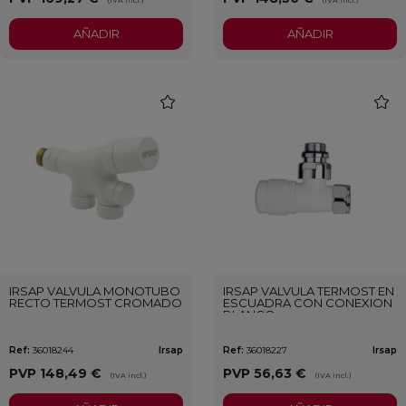
AÑADIR
AÑADIR
favorite
favori
IRSAP VALVULA MONOTUBO
IRSAP VALVULA TERMOST EN
RECTO TERMOST CROMADO
ESCUADRA CON CONEXION
BLANCO
Ref:
36018244
Irsap
Ref:
36018227
Irsap
PVP
148,49 €
PVP
56,63 €
(IVA incl.)
(IVA incl.)