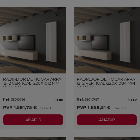
favorite
favori
RADIADOR DE HOGAR ARPA
RADIADOR DE HOGAR ARPA
12_2 VERTICAL 1220X1012 MM
12_2 VERTICAL 1220X1084 MM
BLANCO
BLANCO
Ref:
36010796
Irsap
Ref:
36010797
Irsap
PVP
1.581,75 €
PVP
1.658,51 €
(IVA incl.)
(IVA incl.)
AÑADIR
AÑADIR