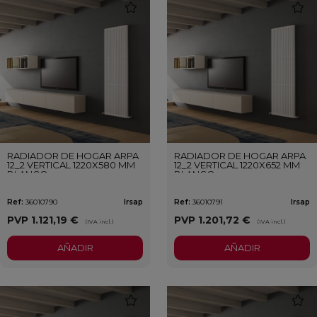
favorite
favori
RADIADOR DE HOGAR ARPA
RADIADOR DE HOGAR ARPA
12_2 VERTICAL 1220X580 MM
12_2 VERTICAL 1220X652 MM
BLANCO
BLANCO
Ref:
36010790
Irsap
Ref:
36010791
Irsap
PVP
1.121,19 €
PVP
1.201,72 €
(IVA incl.)
(IVA incl.)
AÑADIR
AÑADIR
favorite
favori