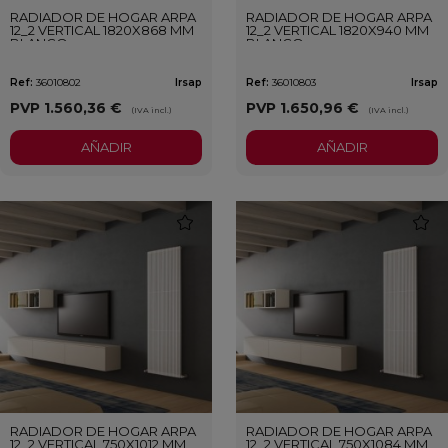
RADIADOR DE HOGAR ARPA
RADIADOR DE HOGAR ARPA
12_2 VERTICAL 1820X868 MM
12_2 VERTICAL 1820X940 MM
BLANCO
BLANCO
Ref:
36010802
Irsap
Ref:
36010803
Irsap
PVP
1.560,36 €
PVP
1.650,96 €
(IVA incl.)
(IVA incl.)
AÑADIR
AÑADIR
favorite
favori
RADIADOR DE HOGAR ARPA
RADIADOR DE HOGAR ARPA
12_2 VERTICAL 750X1012 MM
12_2 VERTICAL 750X1084 MM