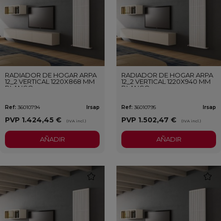
RADIADOR DE HOGAR ARPA
RADIADOR DE HOGAR ARPA
12_2 VERTICAL 1220X868 MM
12_2 VERTICAL 1220X940 MM
BLANCO
BLANCO
Ref:
36010794
Irsap
Ref:
36010795
Irsap
PVP
1.424,45 €
PVP
1.502,47 €
(IVA incl.)
(IVA incl.)
AÑADIR
AÑADIR
favorite
favori