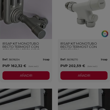
IRSAP KIT MONOTUBO
IRSAP KIT MONOTUBO
RECTO TERMOST CON
RECTO TERMOST CON
CONEXION CROMADO
CONEXION
PERSONALIZADO
Ref:
36018254
Irsap
Ref:
36018270
Irsap
PVP
162,32 €
PVP
202,59 €
(IVA incl.)
(IVA incl.)
AÑADIR
AÑADIR
favorite
favori