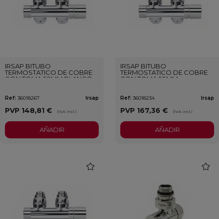
IRSAP BITUBO
IRSAP BITUBO
TERMOSTATICO DE COBRE
TERMOSTATICO DE COBRE
CON TOMA 50MM BLANCO
CON TOMA 50MM
CROMADO
Ref:
36018267
Irsap
Ref:
36018234
Irsap
PVP
148,81 €
PVP
167,36 €
(IVA incl.)
(IVA incl.)
AÑADIR
AÑADIR
favorite
favori