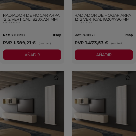
RADIADOR DE HOGAR ARPA
RADIADOR DE HOGAR ARPA
12_2 VERTICAL 1820X724 MM
12_2 VERTICAL 1820X796 MM
BLANCO
BLANCO
Ref:
36010800
Irsap
Ref:
36010801
Irsap
PVP
1.389,21 €
PVP
1.473,53 €
(IVA incl.)
(IVA incl.)
AÑADIR
AÑADIR
favorite
favori