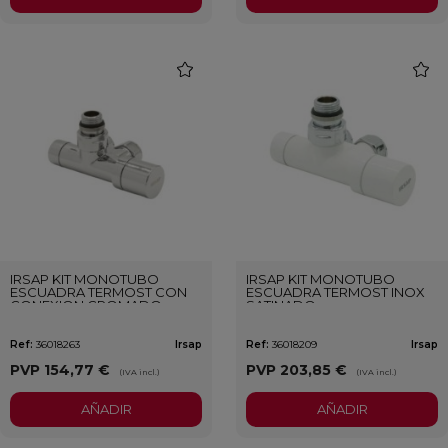
favorite
favori
IRSAP KIT MONOTUBO
IRSAP KIT MONOTUBO
ESCUADRA TERMOST CON
ESCUADRA TERMOST INOX
CONEXION CROMADO
SATINADO
Ref:
36018263
Irsap
Ref:
36018209
Irsap
PVP
154,77 €
PVP
203,85 €
(IVA incl.)
(IVA incl.)
AÑADIR
AÑADIR