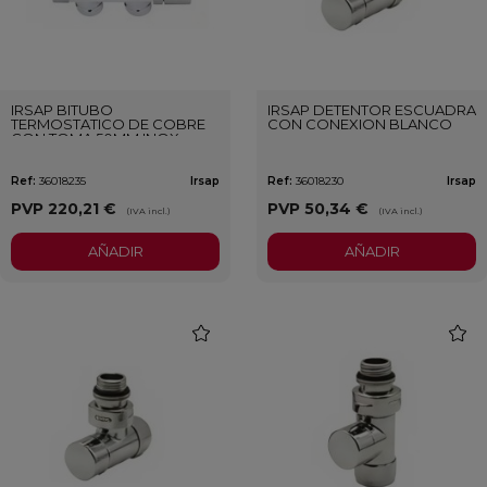
IRSAP BITUBO
IRSAP DETENTOR ESCUADRA
TERMOSTATICO DE COBRE
CON CONEXION BLANCO
CON TOMA 50MM INOX
Ref:
36018235
Irsap
Ref:
36018230
Irsap
PVP
220,21 €
PVP
50,34 €
(IVA incl.)
(IVA incl.)
AÑADIR
AÑADIR
favorite
favori