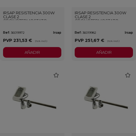
IRSAP RESISTENCIA 300W
IRSAP RESISTENCIA 300W
CLASE 2
CLASE 2
CRONOTERMOSTATO
CRONOTERMOSTATO
BLANCO
CROMADO
Ref:
36019972
Irsap
Ref:
36019982
Irsap
PVP
231,53 €
PVP
251,67 €
(IVA incl.)
(IVA incl.)
AÑADIR
AÑADIR
favorite
favori