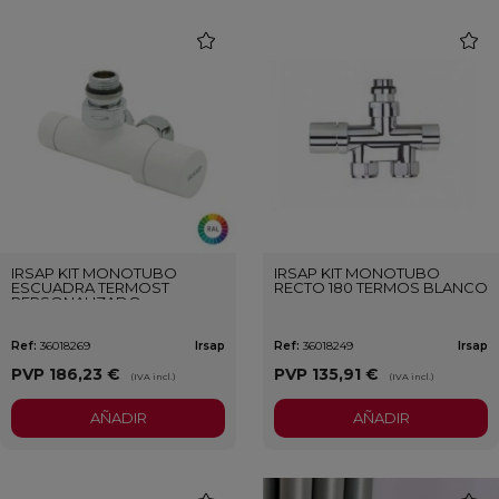
favorite
favori
IRSAP KIT MONOTUBO
IRSAP KIT MONOTUBO
ESCUADRA TERMOST
RECTO 180 TERMOS BLANCO
PERSONALIZADO
Ref:
36018269
Irsap
Ref:
36018249
Irsap
PVP
186,23 €
PVP
135,91 €
(IVA incl.)
(IVA incl.)
AÑADIR
AÑADIR
favorite
favori