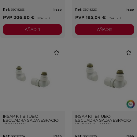
Ref:
36018265
Irsap
Ref:
36018223
Irsap
PVP
206,90 €
PVP
195,04 €
(IVA incl.)
(IVA incl.)
AÑADIR
AÑADIR
favorite
favori
IRSAP KIT BITUBO
IRSAP KIT BITUBO
ESCUADRA SALVA ESPACIO
ESCUADRA SALVA ESPACIO
CROMADO
PERSONALIZADO
Ref:
36018224
Irsap
Ref:
36018225
Irsap