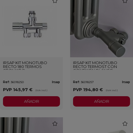
IRSAP KIT MONOTUBO
IRSAP KIT MONOTUBO
RECTO 180 TERMOS
RECTO TERMOST CON
CROMADO
CONEXION BLANCO
Ref:
36018250
Irsap
Ref:
36018257
Irsap
PVP
145,97 €
PVP
194,80 €
(IVA incl.)
(IVA incl.)
AÑADIR
AÑADIR
favorite
favori