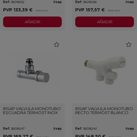
Ref:
36018252
Irsap
Ref:
36018256
Irsap
PVP
133,39 €
PVP
157,57 €
(IVA incl.)
(IVA incl.)
AÑADIR
AÑADIR
favorite
favori
IRSAP VALVULA MONOTUBO
IRSAP VALVULA MONOTUBO
ESCUADRA TERMOST INOX
RECTO TERMOST BLANCO
Ref:
36018247
Irsap
Ref:
36018243
Irsap
PVP
169,27 €
PVP
148,50 €
(IVA incl.)
(IVA incl.)