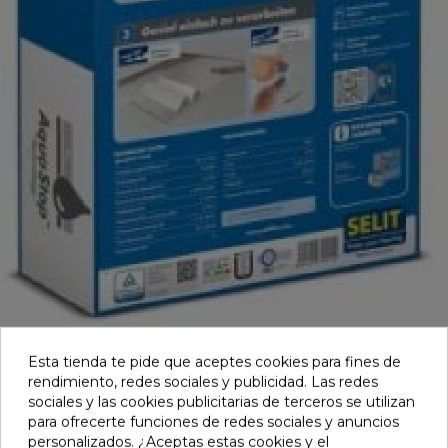
Esta tienda te pide que aceptes cookies para fines de
rendimiento, redes sociales y publicidad. Las redes
FOAM METALLIC 3MM 10,2 METROS
sociales y las cookies publicitarias de terceros se utilizan
para ofrecerte funciones de redes sociales y anuncios
personalizados. ¿Aceptas estas cookies y el
Referencia:
40049004