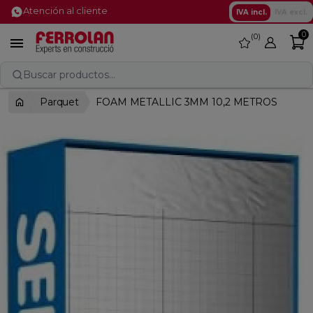
Atención al cliente
IVA incl.
IVA excl.
0
0
favorite

Buscar productos...
Parquet
FOAM METALLIC 3MM 10,2 METROS