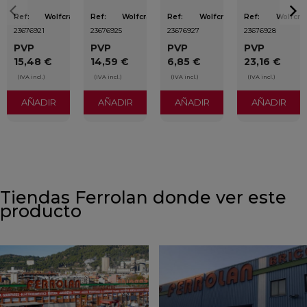
Ref:
Wolfcraft
Ref:
Wolfcraft
Ref:
Wolfcraft
Ref:
Wolfcra
23676921
23676925
23676927
23676928
PVP
PVP
PVP
PVP
15,48 €
14,59 €
6,85 €
23,16 €
(IVA incl.)
(IVA incl.)
(IVA incl.)
(IVA incl.)
AÑADIR
AÑADIR
AÑADIR
AÑADIR
Tiendas Ferrolan donde ver este
producto