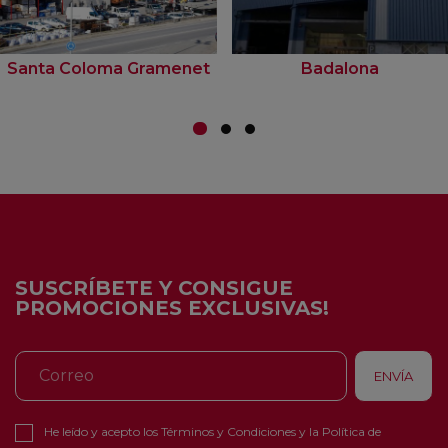
Santa Coloma Gramenet
Badalona
SUSCRÍBETE Y CONSIGUE
PROMOCIONES EXCLUSIVAS!
He leído y acepto los
Términos y Condiciones
y la
Política de