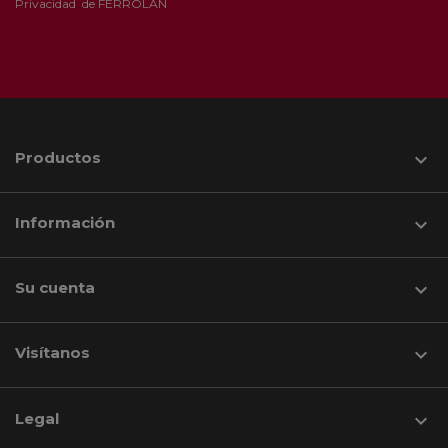
Privacidad
de FERROLAN
Productos

Información

Su cuenta

Visítanos
keyboard_arrow_down
Legal
