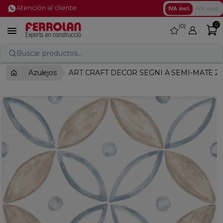
Atención al cliente
IVA incl.
IVA excl.
0
0
favorite

Buscar productos...
Azulejos
ART CRAFT DECOR SEGNI A SEMI-MATE 2