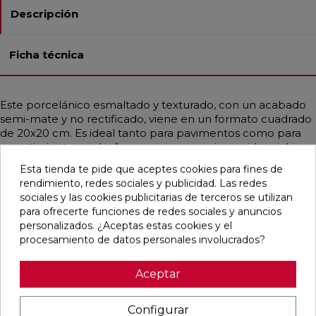
Descripción
Ficha técnica
Este porcelánico esmaltado y texturado, con un acabado
semi-mate y no rectificado, viene en un formato cuadrado
de 20x20 cm. Es ideal tanto para pavimentos como para
revestimientos en baños, cocinas, espacios residenciales,
comerciales y exteriores. Destaca por su resistencia a la
Esta tienda te pide que aceptes cookies para fines de
helada y a las manchas, y su diseño contemporáneo con
rendimiento, redes sociales y publicidad. Las redes
un toque rústico y artesanal, inspirado en el estilo
sociales y las cookies publicitarias de terceros se utilizan
mediterráneo y simulando barro, mayoritariamente en un
para ofrecerte funciones de redes sociales y anuncios
atractivo color patchwork.
personalizados. ¿Aceptas estas cookies y el
procesamiento de datos personales involucrados?
Aceptar
Pensamos que te puede interesar
Configurar