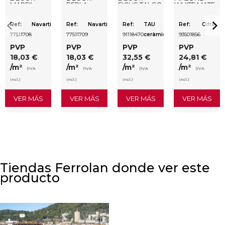
MARFIL
PERLA
FICUS TALCO
WHITE MATE
MATE
MATE
MATE
30X75
33,3X55
33,3X55
33,3X100
RECTIFICADO
RECTIFICADO
Ref:
Navarti
Ref:
Navarti
Ref:
TAU
Ref:
Cifre
77511708
77511709
91118470
ceràmica
93501856
PVP
PVP
PVP
PVP
18,03 €
18,03 €
32,55 €
24,81 €
/m²
/m²
/m²
/m²
(IVA
(IVA
(IVA
(IVA
incl.)
incl.)
incl.)
incl.)
VER MÁS
VER MÁS
VER MÁS
VER MÁS
Tiendas Ferrolan donde ver este
producto