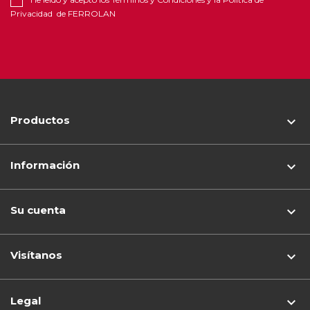
Privacidad
de FERROLAN
Productos

Información

Su cuenta

Visítanos
keyboard_arrow_down
Legal
