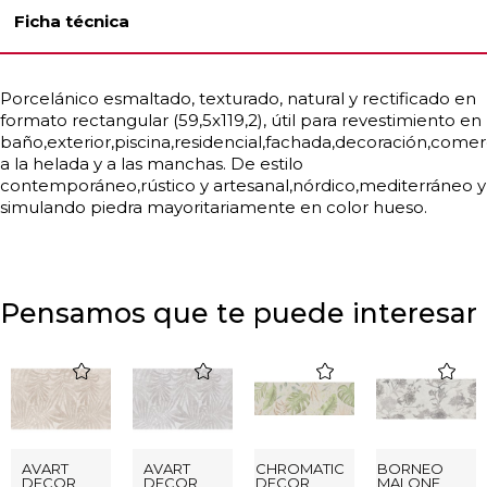
Ficha técnica
Porcelánico esmaltado, texturado, natural y rectificado en
formato rectangular (59,5x119,2), útil para revestimiento en
baño,exterior,piscina,residencial,fachada,decoración,comer
a la helada y a las manchas. De estilo
contemporáneo,rústico y artesanal,nórdico,mediterráneo y
simulando piedra mayoritariamente en color hueso.
Pensamos que te puede interesar
favorite
favorite
favorite
favorite
AVART
AVART
CHROMATIC
BORNEO
DECOR
DECOR
DECOR
MALONE