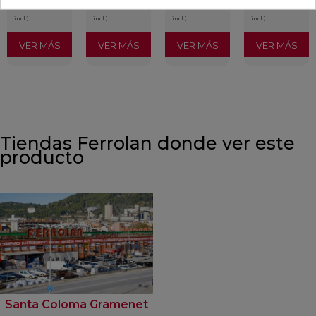
/m²
/m²
/m²
/m²
(IVA
(IVA
(IVA
(IVA
incl.)
incl.)
incl.)
incl.)
VER MÁS
VER MÁS
VER MÁS
VER MÁS
Tiendas Ferrolan donde ver este
producto
Santa Coloma Gramenet