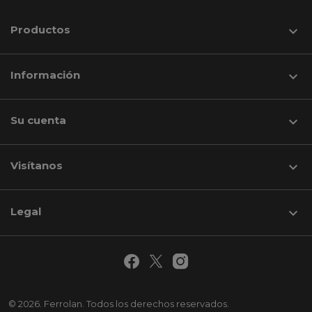
Productos

Información

Su cuenta

Visítanos
keyboard_arrow_down
Legal

© 2026. Ferrolan. Todos los derechos reservados.