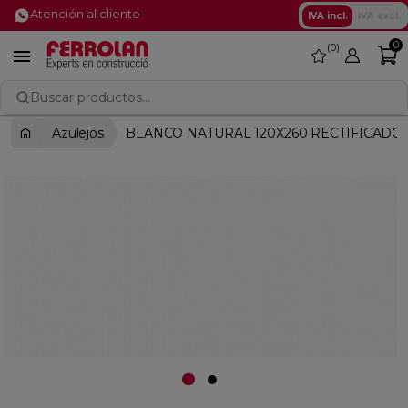
Atención al cliente
IVA incl.
IVA excl.
0
0
favorite

Buscar productos...
Azulejos
BLANCO NATURAL 120X260 RECTIFICADO