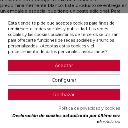
predominantemente blanco. Este producto se entrega en
un embalaje especial que tiene un coste adicional. Para
más información sobre precios, por favor consulte.
Esta tienda te pide que aceptes cookies para fines de
rendimiento, redes sociales y publicidad. Las redes
sociales y las cookies publicitarias de terceros se utilizan
para ofrecerte funciones de redes sociales y anuncios
Pensamos que te puede interesar
personalizados. ¿Aceptas estas cookies y el
procesamiento de datos personales involucrados?
favorite
favorite
favorite
favorite
Aceptar
Configurar
BLANCO
BLANCO
IMPULSE
AUSTRAL
NATURAL
PULIDO
WHITE MATE
BLANCO
120X240
120X240
31,6X100
GLOSS
Rechazar
RECTIFICADO
RECTIFICADO
RECTIFICADO
29,5X59,5
Ref:
Baldocer
Ref:
Baldocer
Ref:
Colorker
Ref:
Colorker
Política de privacidad y cookies
77359401
77359406
91080301
91086600
Declaración de cookies actualizada por última vez
PVP
PVP
PVP
PVP
el:
15/10/2024
50,70 €
62,80 €
36,18 €
25,29 €