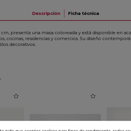
Descripción
Ficha técnica
cm, presenta una masa coloreada y está disponible en acaba
, cocinas, residencias y comercios. Su diseño contemporá
los decorativos.
r
favorite
favorite
te pide que aceptes cookies para fines de rendimiento, redes soc