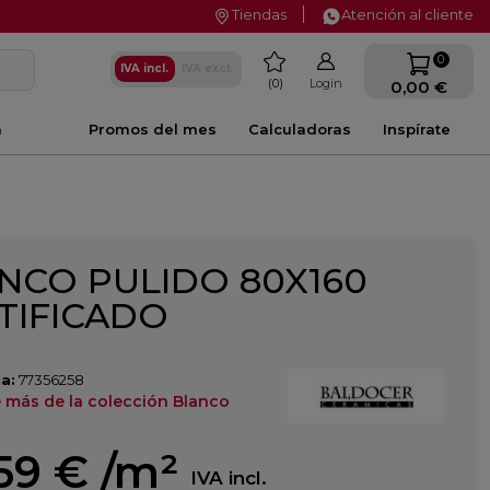
Tiendas
Atención al cliente
favorite
0
IVA incl.
IVA excl.
0
Login
0,00 €
a
Promos del mes
Calculadoras
Inspírate
NCO PULIDO 80X160
TIFICADO
a:
77356258
 más de la colección Blanco
59 €
/m²
IVA incl.