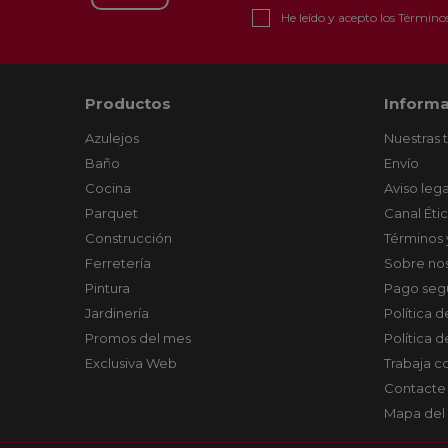
He leído y acepto los
Términos
Productos
Informa
Azulejos
Nuestras 
Baño
Envío
Cocina
Aviso lega
Parquet
Canal Éti
Construcción
Términos 
Ferretería
Sobre no
Pintura
Pago seg
Jardinería
Política 
Promos del mes
Política 
Exclusiva Web
Trabaja c
Contacte
Mapa del 