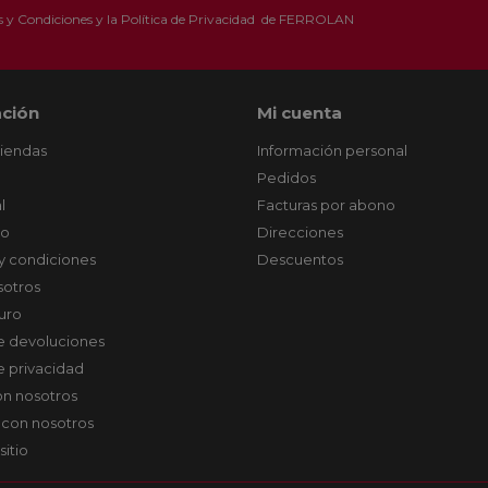
 y Condiciones
y la
Política de Privacidad
de FERROLAN
ción
Mi cuenta
tiendas
Información personal
Pedidos
l
Facturas por abono
co
Direcciones
y condiciones
Descuentos
sotros
uro
de devoluciones
de privacidad
on nosotros
 con nosotros
sitio