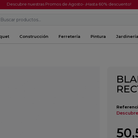
Descubre nuestras Promos de Agosto- ¡Hasta 60% descuento!
Buscar productos...
quet
Construcción
Ferretería
Pintura
Jardinerí
BLA
REC
Referenci
Descubre
50,