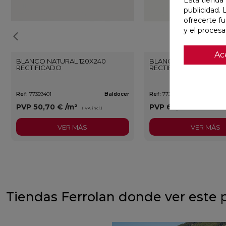
publicidad. 
ofrecerte f
y el proces
Ac
BLANCO NATURAL 120X240
BLANCO PULIDO 120X
RECTIFICADO
RECTIFICADO
Ref:
77359401
Baldocer
Ref:
77359406
PVP
50,70 €
/m²
PVP
62,80 €
/m²
(IVA incl.)
(IVA 
VER MÁS
VER MÁS
Tiendas Ferrolan donde ver este 