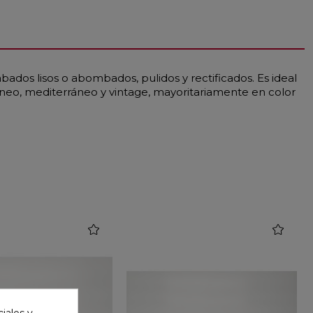
dos lisos o abombados, pulidos y rectificados. Es ideal
neo, mediterráneo y vintage, mayoritariamente en color
favorite
favorite
iales y