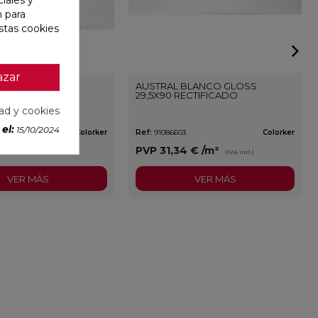
n para
stas cookies
azar
BLANCO GLOSS
AUSTRAL BLANCO GLOSS
29,5X90 RECTIFICADO
dad y cookies
el:
15/10/2024
Colorker
Ref:
91086603
Colorker
9 €
/m²
PVP
31,34 €
/m²
(IVA incl.)
(IVA incl.)
VER MÁS
VER MÁS