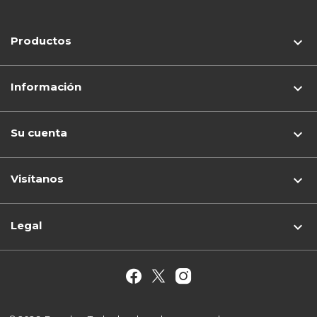
Productos

Información

Su cuenta

Visítanos
keyboard_arrow_down
Legal
