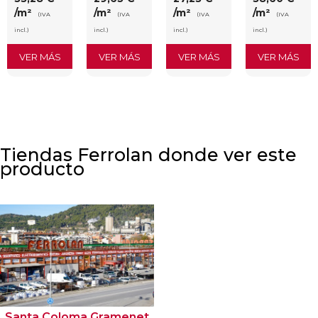
/m²
/m²
/m²
/m²
(IVA
(IVA
(IVA
(IVA
incl.)
incl.)
incl.)
incl.)
VER MÁS
VER MÁS
VER MÁS
VER MÁS
Tiendas Ferrolan donde ver este
producto
Santa Coloma Gramenet