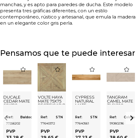
manchas, y es apto para paredes de ducha. Este modelo
presenta tres gráficas diferentes, con un estilo
contemporáneo, rústico y artesanal, que emula la madera
en un elegante color gris perla.
Pensamos que te puede interesar
favorite
favorite
favorite
favorite
DUCALE
VOLTE HAYA
CYPRESS
TANGRAM
CEDAR MATE
MATE 75X75
NATURAL
CAMEL MATE
60X120
RECTIFICADO
MATE
31,6X100
RECTIFICADO
23X120
RECTIFICADO
Ref:
Baldocer
Ref:
STN
Ref:
STN
Ref:
Colorker
77356202
77640372
77640561
91080296
PVP
PVP
PVP
PVP
33,28 €
29,65 €
27,23 €
38,60 €