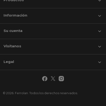

Información

Su cuenta

Visítanos
keyboard_arrow_down
Legal

© 2026. Ferrolan. Todos los derechos reservados.