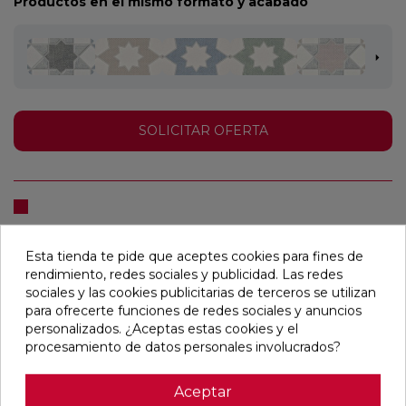
Productos en el mismo formato y acabado
SOLICITAR OFERTA
Descargar la ficha técnica
Esta tienda te pide que aceptes cookies para fines de
rendimiento, redes sociales y publicidad. Las redes
Recogida en tienda
sociales y las cookies publicitarias de terceros se utilizan
Ver disponibilidad
para ofrecerte funciones de redes sociales y anuncios
Ninguna tienda seleccionada
personalizados. ¿Aceptas estas cookies y el
procesamiento de datos personales involucrados?
Aceptar