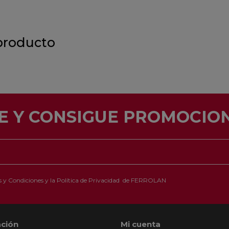
producto
E Y CONSIGUE PROMOCION
 y Condiciones
y la
Política de Privacidad
de FERROLAN
ción
Mi cuenta