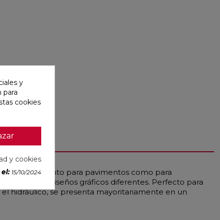
iales y
n para
stas cookies
azar
dad y cookies
2,3 cm, ideal tanto para pavimentos como para
el:
15/10/2024
nta con cinco diseños gráficos diferentes. Perfecto para
 el hidráulico, se presenta mayoritariamente en un