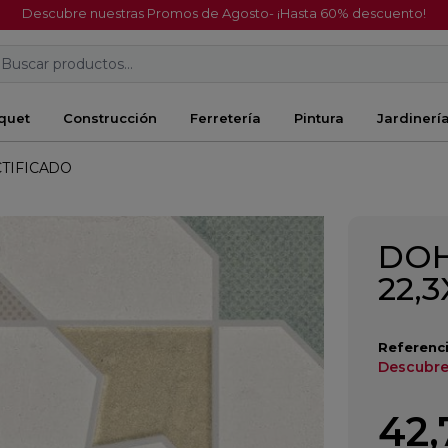
Descubre nuestras Promos de Agosto- ¡Hasta 60% descuento!
Buscar productos...
quet
Construcción
Ferretería
Pintura
Jardinerí
CTIFICADO
DOH
22,
Referenci
Descubre
42,