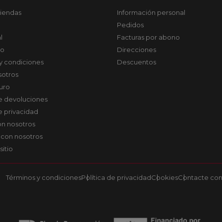
tiendas
Información personal
Pedidos
l
Facturas por abono
co
Direcciones
y condiciones
Descuentos
sotros
uro
de devoluciones
de privacidad
on nosotros
 con nosotros
sitio
Términos y condiciones
Política de privacidad
Cookies
Contacte con