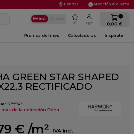
Tiendas
Atención al cliente
favorite
0
IVA incl.
IVA excl.
0
Login
0,00 €
a
Promos del mes
Calculadoras
Inspírate
A GREEN STAR SHAPED
3X22,3 RECTIFICADO
a:
93755747
 más de la colección Doha
79 €
/m²
IVA incl.