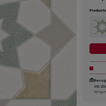
Producto
Recogi
Ver di
Ningun