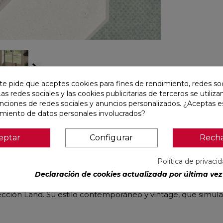
arrow_forward_ios
te pide que aceptes cookies para fines de rendimiento, redes soc
Las redes sociales y las cookies publicitarias de terceros se utiliza
unciones de redes sociales y anuncios personalizados. ¿Aceptas e
amiento de datos personales involucrados?
eptar
Configurar
Rech
Descripción
Ficha técnica
Política de privaci
ural y rectificado, viene en un formato cuadrado de 22,3x2
Declaración de cookies actualizada por última vez 
sidenciales. Es resistente a la helada y a las manchas, y cue
cción Land. Su estilo contemporáneo y vintage, que simula