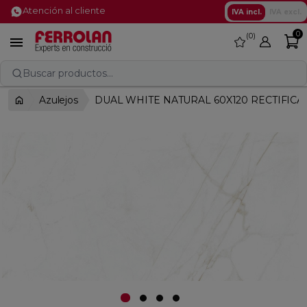
Atención al cliente
IVA incl.
IVA excl.
0
0
favorite

Buscar productos...
Azulejos
DUAL WHITE NATURAL 60X120 RECTIFIC