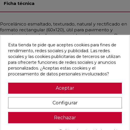
Ficha técnica
Porcelánico esmaltado, texturado, natural y rectificado en
formato rectangular (60x120), útil para pavimento y
revestimiento en baño,cocina,residencial,comercio. De
estilo clásico,contemporáneo y simulando mármol
Esta tienda te pide que aceptes cookies para fines de
mayoritariamente en color blanco .
rendimiento, redes sociales y publicidad. Las redes
sociales y las cookies publicitarias de terceros se utilizan
para ofrecerte funciones de redes sociales y anuncios
personalizados. ¿Aceptas estas cookies y el
Pensamos que te puede interesar
procesamiento de datos personales involucrados?
Aceptar
favorite
favorite
favorite
favorite
Configurar
ALAPLANA
OIKOS GOLD
OIKOS BLUE
EMPORIO
Rechazar
ALLISON
PULIDO
PULIDO
BLANCO
BLANCO
30X60
30X60
PULIDO
BRILLO
RECTIFICADO
RECTIFICADO
60X120