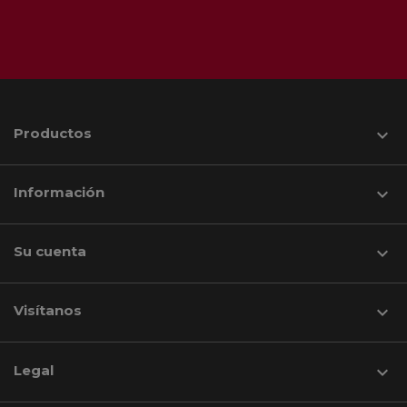
Productos

Información

Su cuenta

Visítanos
keyboard_arrow_down
Legal
