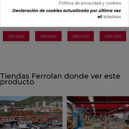
Política de privacidad y cookies
PVP
PVP
PVP
PVP
Declaración de cookies actualizada por última vez
22,87 €
35,15 €
35,15 €
40,54 €
el:
15/10/2024
/m²
/m²
/m²
/m²
(IVA
(IVA
(IVA
(IVA
incl.)
incl.)
incl.)
incl.)
VER MÁS
VER MÁS
VER MÁS
VER MÁS
Tiendas Ferrolan donde ver este
producto