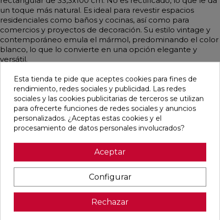
rectangular de 33,3x100 cm. No es rectificado, lo que le da
un toque más natural. Es ideal para revestir espacios
residenciales como baños y cocinas, así como para
comercios y proyectos de decoración. Su estilo vintage y
contemporáneo emula el mármol, predominando el color
blanco, lo que lo convierte en una opción elegante y
versátil.
Esta tienda te pide que aceptes cookies para fines de
rendimiento, redes sociales y publicidad. Las redes
sociales y las cookies publicitarias de terceros se utilizan
Pensamos que te puede interesar
para ofrecerte funciones de redes sociales y anuncios
personalizados. ¿Aceptas estas cookies y el
procesamiento de datos personales involucrados?
favorite
favorite
favorite
favorite
Aceptar
Configurar
ALAPLANA
OIKOS GOLD
OIKOS BLUE
EMPORIO
ALLISON
PULIDO
PULIDO
BLANCO
BLANCO
30X60
30X60
PULIDO
BRILLO
RECTIFICADO
RECTIFICADO
60X120
Rechazar
33,3X90
RECTIFICADO
RECTIFICADO
Ref:
Alaplana
Ref:
Geotiles
Ref:
Geotiles
Ref:
TAU
94107701
77485413
77485414
93201622
ceràmic