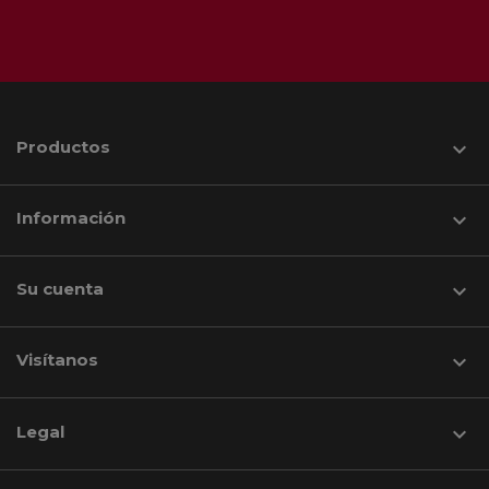
Productos

Información

Su cuenta

Visítanos
keyboard_arrow_down
Legal
