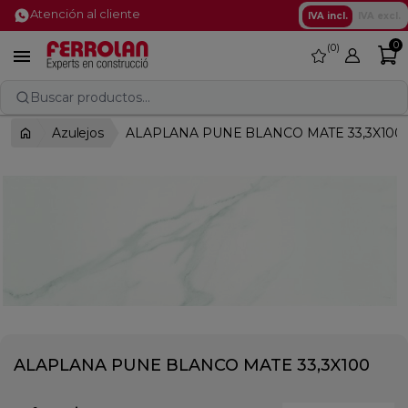
Atención al cliente
IVA incl.
IVA excl.
0
0
favorite

Buscar productos...
Azulejos
ALAPLANA PUNE BLANCO MATE 33,3X100
ALAPLANA PUNE BLANCO MATE 33,3X100