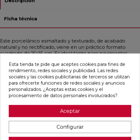
Descripción
Ficha técnica
Este porcelánico esmaltado y texturado, de acabado
natural y no rectificado, viene en un práctico formato
cuadrado de 15x15 cm. Es ideal tanto para pavimentos
como para revestimientos en baños, cocinas, exteriores,
Esta tienda te pide que aceptes cookies para fines de
espacios residenciales, decorativos y comerciales. Su
rendimiento, redes sociales y publicidad. Las redes
resistencia a la helada y a las manchas lo hace muy
sociales y las cookies publicitarias de terceros se utilizan
duradero. Con un estilo que abarca lo contemporáneo,
para ofrecerte funciones de redes sociales y anuncios
rústico, artesanal, vintage, industrial y mediterráneo, este
personalizados. ¿Aceptas estas cookies y el
azulejo simula mayoritariamente el diseño hidráulico y se
procesamiento de datos personales involucrados?
presenta en tonos azules y multicolores.
Aceptar
Pensamos que te puede interesar
Configurar