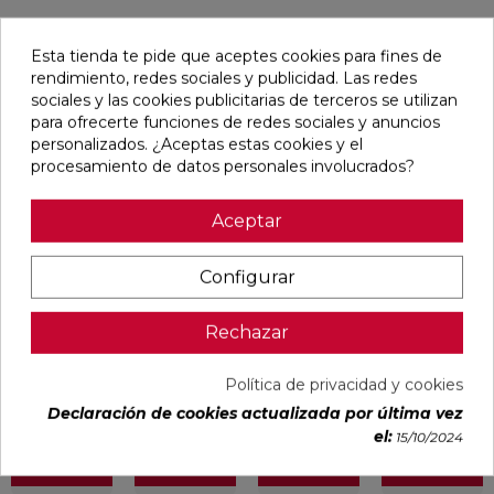
Esta tienda te pide que aceptes cookies para fines de
Pensamos que te puede interesar
rendimiento, redes sociales y publicidad. Las redes
sociales y las cookies publicitarias de terceros se utilizan
para ofrecerte funciones de redes sociales y anuncios
favorite
favorite
favorite
favorite
personalizados. ¿Aceptas estas cookies y el
procesamiento de datos personales involucrados?
Aceptar
BLANCO
BLANCO
IMPULSE
AUSTRAL
NATURAL
PULIDO
WHITE MATE
BLANCO
120X240
120X240
31,6X100
GLOSS
Configurar
RECTIFICADO
RECTIFICADO
RECTIFICADO
29,5X59,5
Ref:
Baldocer
Ref:
Baldocer
Ref:
Colorker
Ref:
Colorker
77359401
77359406
91080301
91086600
Rechazar
PVP
PVP
PVP
PVP
50,70 €
62,80 €
36,18 €
25,29 €
Política de privacidad y cookies
/m²
/m²
/m²
/m²
(IVA
(IVA
(IVA
(IVA
Declaración de cookies actualizada por última vez
incl.)
incl.)
incl.)
incl.)
el:
15/10/2024
VER MÁS
VER MÁS
VER MÁS
VER MÁS