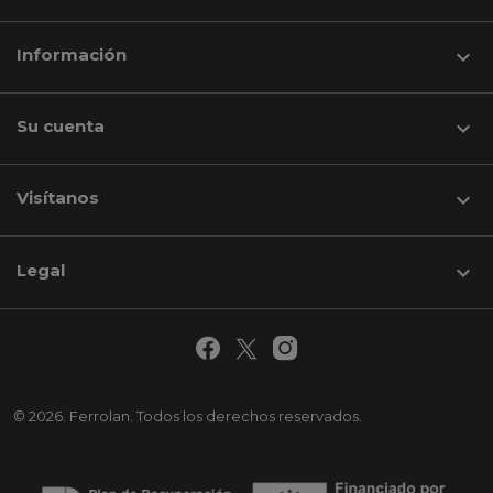
Información

Su cuenta

Visítanos
keyboard_arrow_down
Legal

© 2026. Ferrolan. Todos los derechos reservados.