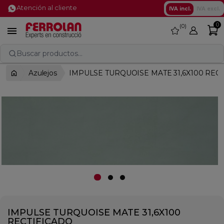
Atención al cliente
IVA incl.
IVA excl.
0
0
favorite

Buscar productos...
Azulejos
IMPULSE TURQUOISE MATE 31,6X100 REC
IMPULSE TURQUOISE MATE 31,6X100
RECTIFICADO