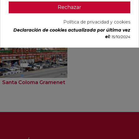
Rechazar
Tiendas Ferrolan donde ver este
producto
Política de privacidad y cookies
Declaración de cookies actualizada por última vez
el:
15/10/2024
Santa Coloma Gramenet