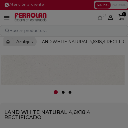
Atención al cliente
IVA incl.
IVA excl.
0
0
favorite

Buscar productos...
Azulejos
LAND WHITE NATURAL 4,6X18,4 RECTIFIC
LAND WHITE NATURAL 4,6X18,4
RECTIFICADO