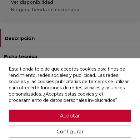
Ver disponibilidad
Ninguna tienda seleccionada
Descripción
Ficha técnica
Esta tienda te pide que aceptes cookies para fines de
rendimiento, redes sociales y publicidad. Las redes
Este porcelánico esmaltado y texturado, con acabado
sociales y las cookies publicitarias de terceros se utilizan
natural y rectificado, viene en un formato rectangular de
para ofrecerte funciones de redes sociales y anuncios
4,6x18,4 cm. Es ideal tanto para pavimentos como para
personalizados. ¿Aceptas estas cookies y el
revestimientos en baños, cocinas, comercios y espacios
procesamiento de datos personales involucrados?
residenciales. Resistente a la helada y a las manchas,
cuenta con 76 diseños diferentes y es apto para paredes
Aceptar
de ducha. Se combina perfectamente con las colecciones
Land y Patterns, ofreciendo un estilo contemporáneo y
vintage, mayoritariamente en color blanco y simulando un
Configurar
monocolor.