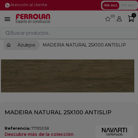
Atención al cliente
IVA incl.
IVA excl.
0
0
favorite

Buscar productos...
Azulejos
MADEIRA NATURAL 25X100 ANTISLIP
MADEIRA NATURAL 25X100 ANTISLIP
Referencia:
77515338
Descubre más de la colección