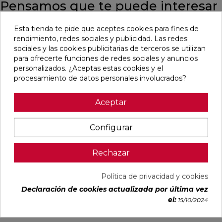
Pensamos que te puede interesar
Esta tienda te pide que aceptes cookies para fines de
favorite
favorite
favorite
favorite
rendimiento, redes sociales y publicidad. Las redes
sociales y las cookies publicitarias de terceros se utilizan
para ofrecerte funciones de redes sociales y anuncios
personalizados. ¿Aceptas estas cookies y el
DUCALE
VOLTE HAYA
CYPRESS
TANGRAM
procesamiento de datos personales involucrados?
CEDAR MATE
MATE 75X75
NATURAL
CAMEL MATE
60X120
RECTIFICADO
MATE
31,6X100
RECTIFICADO
23X120
RECTIFICADO
Aceptar
Ref:
Baldocer
Ref:
STN
Ref:
STN
Ref:
Colorker
77356202
77640372
77640561
91080296
Configurar
PVP
PVP
PVP
PVP
33,28 €
29,65 €
27,23 €
38,60 €
/m²
/m²
/m²
/m²
Rechazar
(IVA
(IVA
(IVA
(IVA
incl.)
incl.)
incl.)
incl.)
Política de privacidad y cookies
VER MÁS
VER MÁS
VER MÁS
VER MÁS
Declaración de cookies actualizada por última vez
el:
15/10/2024