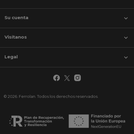
Su cuenta

Visítanos
keyboard_arrow_down
Legal

© 2026. Ferrolan. Todos los derechos reservados.