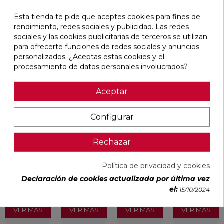
Esta tienda te pide que aceptes cookies para fines de
rendimiento, redes sociales y publicidad. Las redes
Pensamos que te puede interesar
sociales y las cookies publicitarias de terceros se utilizan
para ofrecerte funciones de redes sociales y anuncios
personalizados. ¿Aceptas estas cookies y el
favorite
favorite
favorite
favorite
procesamiento de datos personales involucrados?
Aceptar
ALAPLANA
VERONA
KAWAII GREY
PALOMASTONE
BODO
WHITE MATE
MATE
WALL WHITE
Configurar
SLIPSTOP
31,6X100
31,6X100
NATURAL
GREY MATE
RECTIFICADO
RECTIFICADO
33,3X100
60X120
RECTIFICADO
RECTIFICADO
Ref:
Alaplana
Ref:
Colorker
Ref:
Colorker
Ref:
TAU
Rechazar
94101004
91080375
91080491
91118501
ceràmica
PVP
PVP
PVP
PVP
Política de privacidad y cookies
29,65 €
35,36 €
34,49 €
30,13 €
Declaración de cookies actualizada por última vez
/m²
/m²
/m²
/m²
(IVA
(IVA
(IVA
(IVA
el:
15/10/2024
incl.)
incl.)
incl.)
incl.)
VER MÁS
VER MÁS
VER MÁS
VER MÁS