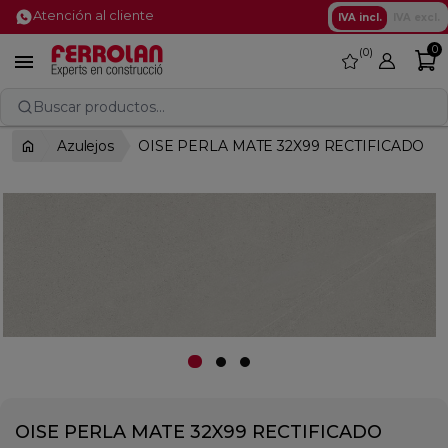
Atención al cliente
IVA incl.
IVA excl.
0
0
favorite

Buscar productos...
Azulejos
OISE PERLA MATE 32X99 RECTIFICADO
OISE PERLA MATE 32X99 RECTIFICADO