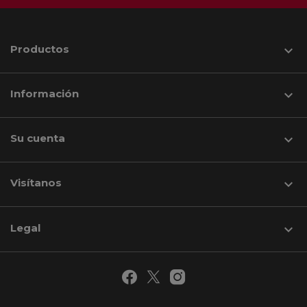
Productos

Información

Su cuenta

Visítanos
keyboard_arrow_down
Legal
