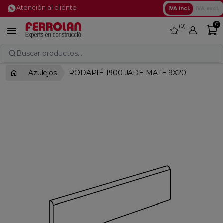
Atención al cliente
IVA incl.
IVA excl.
0
0
favorite

Buscar productos...
Azulejos
RODAPIÉ 1900 JADE MATE 9X20