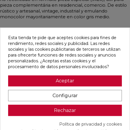
pieza complementária en residencial, comercio. De estilo
rústico y artesanal, vintage, industrial y emulando
monocolor mayoritariamente en color gris medio.
Esta tienda te pide que aceptes cookies para fines de
rendimiento, redes sociales y publicidad. Las redes
Pensamos que te puede interesar
sociales y las cookies publicitarias de terceros se utilizan
para ofrecerte funciones de redes sociales y anuncios
favorite
favorite
favorite
favorite
personalizados. ¿Aceptas estas cookies y el
procesamiento de datos personales involucrados?
Aceptar
BLANCO
BLANCO
IMPULSE
AUSTRAL
NATURAL
PULIDO
WHITE MATE
BLANCO
120X240
120X240
31,6X100
GLOSS
Configurar
RECTIFICADO
RECTIFICADO
RECTIFICADO
29,5X59,5
Ref:
Baldocer
Ref:
Baldocer
Ref:
Colorker
Ref:
Colorker
Rechazar
77359401
77359406
91080301
91086600
PVP
PVP
PVP
PVP
Política de privacidad y cookies
50,70 €
62,80 €
36,18 €
25,29 €